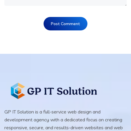
GP IT Solution is a full-service web design and
development agency with a dedicated focus on creating
responsive, secure, and results-driven websites and web