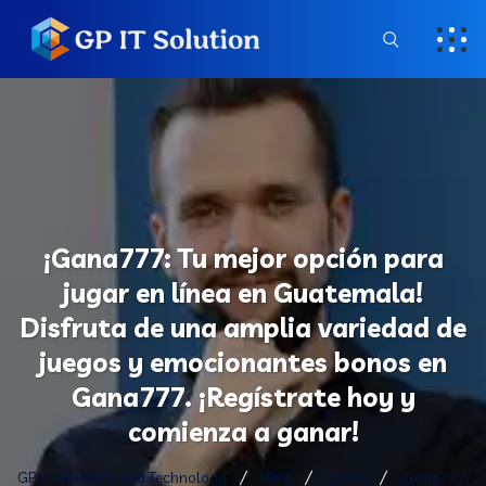
¡Gana777: Tu mejor opción para
jugar en línea en Guatemala!
Disfruta de una amplia variedad de
juegos y emocionantes bonos en
Gana777. ¡Regístrate hoy y
comienza a ganar!
GP IT Solutions and Technology
Blog
Game
¡Gana777: