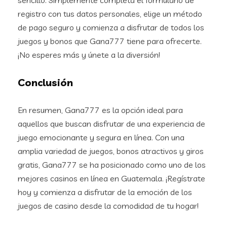
registro con tus datos personales, elige un método
de pago seguro y comienza a disfrutar de todos los
juegos y bonos que Gana777 tiene para ofrecerte.
¡No esperes más y únete a la diversión!
Conclusión
En resumen, Gana777 es la opción ideal para
aquellos que buscan disfrutar de una experiencia de
juego emocionante y segura en línea. Con una
amplia variedad de juegos, bonos atractivos y giros
gratis, Gana777 se ha posicionado como uno de los
mejores casinos en línea en Guatemala. ¡Regístrate
hoy y comienza a disfrutar de la emoción de los
juegos de casino desde la comodidad de tu hogar!