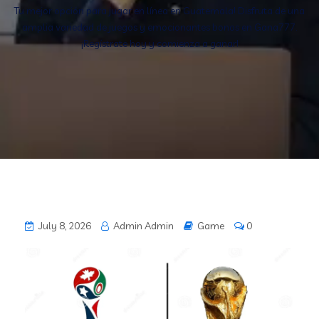
Tu mejor opción para jugar en línea en Guatemala! Disfruta de una
amplia variedad de juegos y emocionantes bonos en Gana777.
¡Regístrate hoy y comienza a ganar!
July 8, 2026
Admin Admin
Game
0