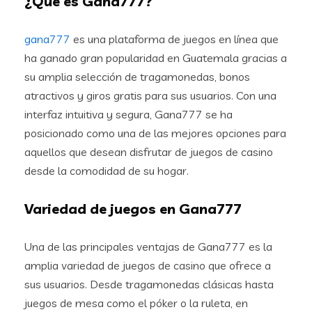
¿Qué es Gana777?
gana777
es una plataforma de juegos en línea que
ha ganado gran popularidad en Guatemala gracias a
su amplia selección de tragamonedas, bonos
atractivos y giros gratis para sus usuarios. Con una
interfaz intuitiva y segura, Gana777 se ha
posicionado como una de las mejores opciones para
aquellos que desean disfrutar de juegos de casino
desde la comodidad de su hogar.
Variedad de juegos en Gana777
Una de las principales ventajas de Gana777 es la
amplia variedad de juegos de casino que ofrece a
sus usuarios. Desde tragamonedas clásicas hasta
juegos de mesa como el póker o la ruleta, en