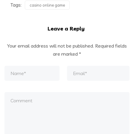
Tags:
casino online game
Leave a Reply
Your email address will not be published.
Required fields
are marked
*