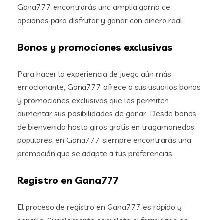
Gana777 encontrarás una amplia gama de
opciones para disfrutar y ganar con dinero real.
Bonos y promociones exclusivas
Para hacer la experiencia de juego aún más
emocionante, Gana777 ofrece a sus usuarios bonos
y promociones exclusivas que les permiten
aumentar sus posibilidades de ganar. Desde bonos
de bienvenida hasta giros gratis en tragamonedas
populares, en Gana777 siempre encontrarás una
promoción que se adapte a tus preferencias.
Registro en Gana777
El proceso de registro en Gana777 es rápido y
sencillo. Simplemente completa el formulario de