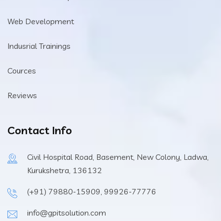
Web Development
Indusrial Trainings
Cources
Reviews
Contact Info
Civil Hospital Road, Basement, New Colony, Ladwa,
Kurukshetra, 136132
(+91) 79880-15909, 99926-77776
info@gpitsolution.com