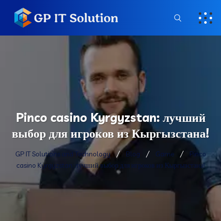
Pinco casino Kyrgyzstan: лучший
выбор для игроков из Кыргызстана!
GP IT Solutions and Technology
Blog
Game
Pinco
casino Kyrgyzstan: лучший выбор для игроков из Кыргызстана!