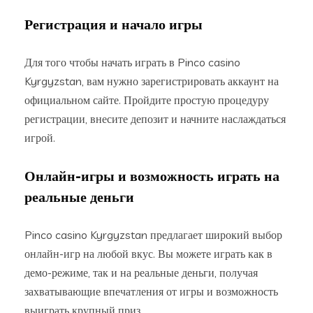
Регистрация и начало игры
Для того чтобы начать играть в Pinco casino
Kyrgyzstan, вам нужно зарегистрировать аккаунт на
официальном сайте. Пройдите простую процедуру
регистрации, внесите депозит и начните наслаждаться
игрой.
Онлайн-игры и возможность играть на
реальные деньги
Pinco casino Kyrgyzstan предлагает широкий выбор
онлайн-игр на любой вкус. Вы можете играть как в
демо-режиме, так и на реальные деньги, получая
захватывающие впечатления от игры и возможность
выиграть крупный приз.