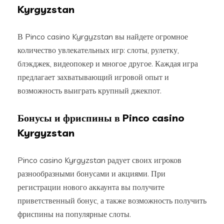
Kyrgyzstan
В Pinco casino Kyrgyzstan вы найдете огромное
количество увлекательных игр: слоты, рулетку,
блэкджек, видеопокер и многое другое. Каждая игра
предлагает захватывающий игровой опыт и
возможность выиграть крупный джекпот.
Бонусы и фриспины в Pinco casino
Kyrgyzstan
Pinco casino Kyrgyzstan радует своих игроков
разнообразными бонусами и акциями. При
регистрации нового аккаунта вы получите
приветственный бонус, а также возможность получить
фриспины на популярные слоты.