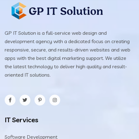
GP IT Solution is a full-service web design and
development agency with a dedicated focus on creating
responsive, secure, and results-driven websites and web
apps with the best digital marketing support. We utilize
the latest technology to deliver high quality and result-
oriented IT solutions.
IT Services
Software Development