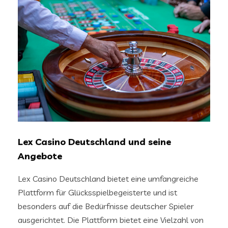
Lex Casino Deutschland und seine
Angebote
Lex Casino Deutschland bietet eine umfangreiche
Plattform für Glücksspielbegeisterte und ist
besonders auf die Bedürfnisse deutscher Spieler
ausgerichtet. Die Plattform bietet eine Vielzahl von