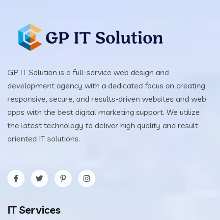
GP IT Solution is a full-service web design and
development agency with a dedicated focus on creating
responsive, secure, and results-driven websites and web
apps with the best digital marketing support. We utilize
the latest technology to deliver high quality and result-
oriented IT solutions.
IT Services