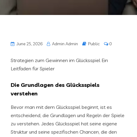
June 25, 2026
Admin Admin
Public
0
Strategien zum Gewinnen im Glücksspiel Ein
Leitfaden für Spieler
Die Grundlagen des Glücksspiels
verstehen
Bevor man mit dem Glücksspiel beginnt, ist es
entscheidend, die Grundlagen und Regeln der Spiele
zu verstehen. Jedes Glücksspiel hat seine eigene
Struktur und seine spezifischen Chancen, die den