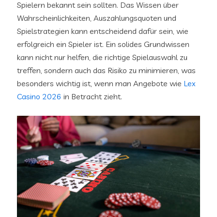
Spielern bekannt sein sollten. Das Wissen über
Wahrscheinlichkeiten, Auszahlungsquoten und
Spielstrategien kann entscheidend dafür sein, wie
erfolgreich ein Spieler ist. Ein solides Grundwissen
kann nicht nur helfen, die richtige Spielauswahl zu
treffen, sondern auch das Risiko zu minimieren, was
besonders wichtig ist, wenn man Angebote wie
Lex
Casino 2026
in Betracht zieht.