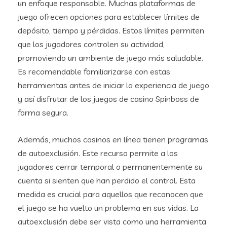
un enfoque responsable. Muchas plataformas de
juego ofrecen opciones para establecer límites de
depósito, tiempo y pérdidas. Estos límites permiten
que los jugadores controlen su actividad,
promoviendo un ambiente de juego más saludable.
Es recomendable familiarizarse con estas
herramientas antes de iniciar la experiencia de juego
y así disfrutar de los juegos de casino Spinboss de
forma segura.
Además, muchos casinos en línea tienen programas
de autoexclusión. Este recurso permite a los
jugadores cerrar temporal o permanentemente su
cuenta si sienten que han perdido el control. Esta
medida es crucial para aquellos que reconocen que
el juego se ha vuelto un problema en sus vidas. La
autoexclusión debe ser vista como una herramienta