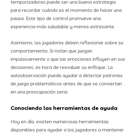
temporizadores puede ser una buena estrategia
para recordar cuándo es el momento de hacer una
pausa. Este tipo de control promueve una
experiencia más saludable y menos estresante.
Asimismo, los jugadores deben reflexionar sobre su
comportamiento. Si notan que juegan
impulsivamente o que las emociones influyen en sus
decisiones, es hora de reevaluar su enfoque. La
autoobservación puede ayudar a detectar patrones
de juego problemáticos antes de que se conviertan
en una preocupación seria.
Conociendo las herramientas de ayuda
Hoy en día, existen numerosas herramientas
disponibles para ayudar a los jugadores a mantener