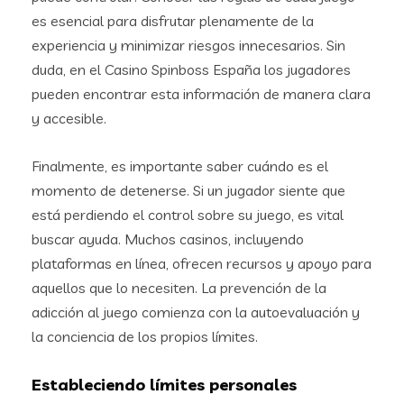
es esencial para disfrutar plenamente de la
experiencia y minimizar riesgos innecesarios. Sin
duda, en el Casino Spinboss España los jugadores
pueden encontrar esta información de manera clara
y accesible.
Finalmente, es importante saber cuándo es el
momento de detenerse. Si un jugador siente que
está perdiendo el control sobre su juego, es vital
buscar ayuda. Muchos casinos, incluyendo
plataformas en línea, ofrecen recursos y apoyo para
aquellos que lo necesiten. La prevención de la
adicción al juego comienza con la autoevaluación y
la conciencia de los propios límites.
Estableciendo límites personales