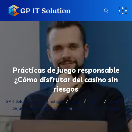
Prácticas de juego responsable
¿Cómo disfrutar del casino sin
riesgos
GP IT Solutions and Technology
Blog
Public
Prácticas
de juego responsable ¿Cómo disfrutar del casino sin riesgos