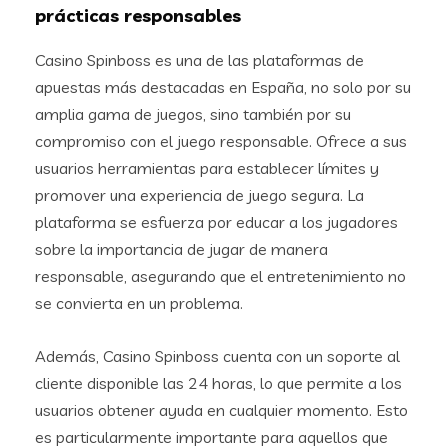
prácticas responsables
Casino Spinboss es una de las plataformas de
apuestas más destacadas en España, no solo por su
amplia gama de juegos, sino también por su
compromiso con el juego responsable. Ofrece a sus
usuarios herramientas para establecer límites y
promover una experiencia de juego segura. La
plataforma se esfuerza por educar a los jugadores
sobre la importancia de jugar de manera
responsable, asegurando que el entretenimiento no
se convierta en un problema.
Además, Casino Spinboss cuenta con un soporte al
cliente disponible las 24 horas, lo que permite a los
usuarios obtener ayuda en cualquier momento. Esto
es particularmente importante para aquellos que