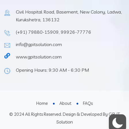
Civil Hospital Road, Basement, New Colony, Ladwa,
Kurukshetra, 136132
(+91) 79880-15909, 99926-77776
info@gpitsolution.com
www.gpitsolution.com
Opening Hours: 9:30 AM - 6:30 PM
Home
About
FAQs
GP IT
© 2024 All Rights Reserved. Design & Developed By
Solution