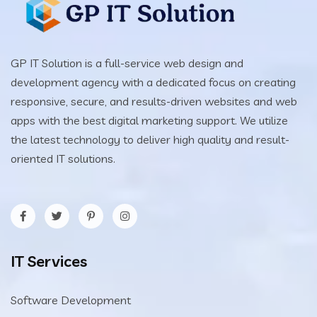
GP IT Solution is a full-service web design and
development agency with a dedicated focus on creating
responsive, secure, and results-driven websites and web
apps with the best digital marketing support. We utilize
the latest technology to deliver high quality and result-
oriented IT solutions.
IT Services
Software Development