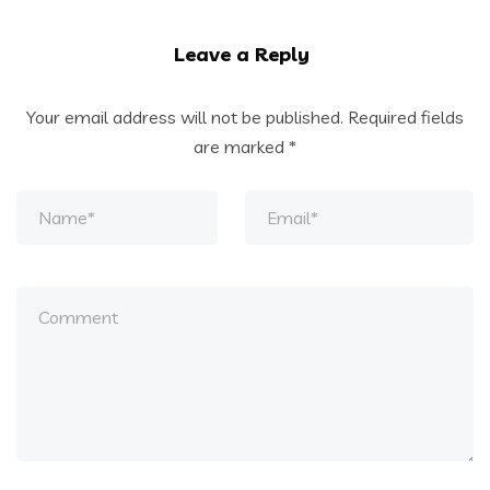
Leave a Reply
Your email address will not be published.
Required fields
are marked
*