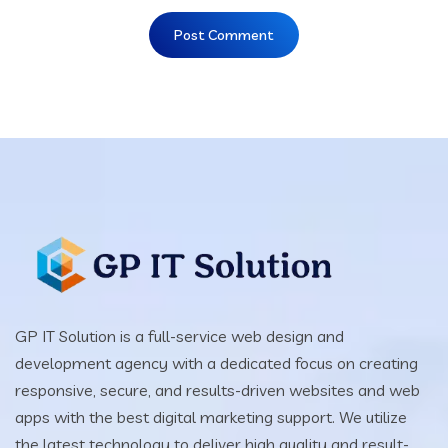
GP IT Solution is a full-service web design and
development agency with a dedicated focus on creating
responsive, secure, and results-driven websites and web
apps with the best digital marketing support. We utilize
the latest technology to deliver high quality and result-