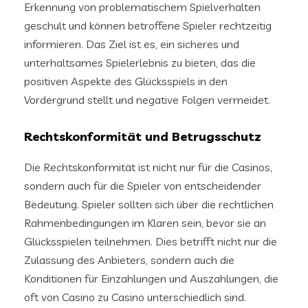
Erkennung von problematischem Spielverhalten
geschult und können betroffene Spieler rechtzeitig
informieren. Das Ziel ist es, ein sicheres und
unterhaltsames Spielerlebnis zu bieten, das die
positiven Aspekte des Glücksspiels in den
Vordergrund stellt und negative Folgen vermeidet.
Rechtskonformität und Betrugsschutz
Die Rechtskonformität ist nicht nur für die Casinos,
sondern auch für die Spieler von entscheidender
Bedeutung. Spieler sollten sich über die rechtlichen
Rahmenbedingungen im Klaren sein, bevor sie an
Glücksspielen teilnehmen. Dies betrifft nicht nur die
Zulassung des Anbieters, sondern auch die
Konditionen für Einzahlungen und Auszahlungen, die
oft von Casino zu Casino unterschiedlich sind.