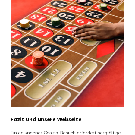
Fazit und unsere Webseite
Ein gelungener Casino-Besuch erfordert sorgfältige