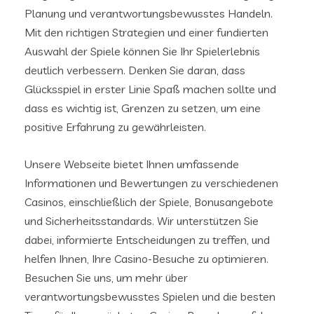
Planung und verantwortungsbewusstes Handeln.
Mit den richtigen Strategien und einer fundierten
Auswahl der Spiele können Sie Ihr Spielerlebnis
deutlich verbessern. Denken Sie daran, dass
Glücksspiel in erster Linie Spaß machen sollte und
dass es wichtig ist, Grenzen zu setzen, um eine
positive Erfahrung zu gewährleisten.
Unsere Webseite bietet Ihnen umfassende
Informationen und Bewertungen zu verschiedenen
Casinos, einschließlich der Spiele, Bonusangebote
und Sicherheitsstandards. Wir unterstützen Sie
dabei, informierte Entscheidungen zu treffen, und
helfen Ihnen, Ihre Casino-Besuche zu optimieren.
Besuchen Sie uns, um mehr über
verantwortungsbewusstes Spielen und die besten