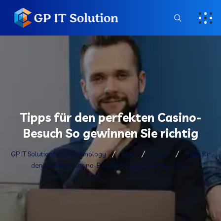
Tipps für den perfekten Casino-
Besuch So gewinnen Sie richtig
GP IT Solutions and Technology
Blog
Public
Tipps für
den perfekten Casino-Besuch So gewinnen Sie richtig