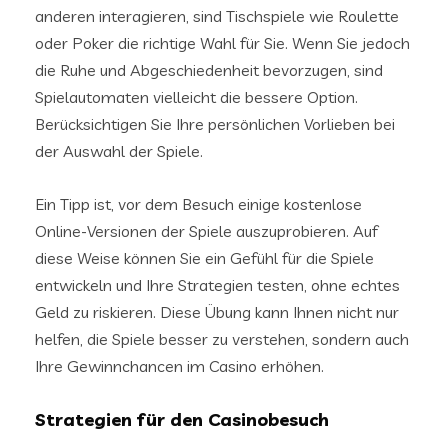
anderen interagieren, sind Tischspiele wie Roulette
oder Poker die richtige Wahl für Sie. Wenn Sie jedoch
die Ruhe und Abgeschiedenheit bevorzugen, sind
Spielautomaten vielleicht die bessere Option.
Berücksichtigen Sie Ihre persönlichen Vorlieben bei
der Auswahl der Spiele.
Ein Tipp ist, vor dem Besuch einige kostenlose
Online-Versionen der Spiele auszuprobieren. Auf
diese Weise können Sie ein Gefühl für die Spiele
entwickeln und Ihre Strategien testen, ohne echtes
Geld zu riskieren. Diese Übung kann Ihnen nicht nur
helfen, die Spiele besser zu verstehen, sondern auch
Ihre Gewinnchancen im Casino erhöhen.
Strategien für den Casinobesuch