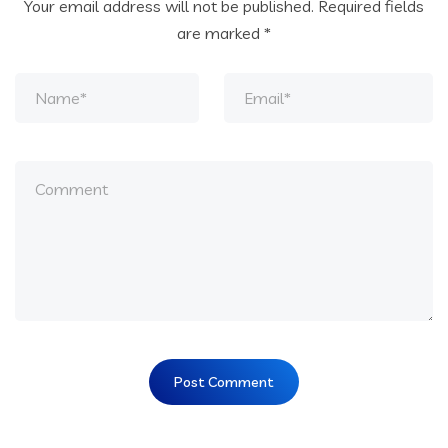
Your email address will not be published.
Required fields
are marked
*