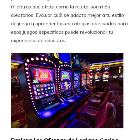
mientras que otros, como la ruleta, son más
aleatorios. Evaluar cuál se adapta mejor a tu estilo
de juego y aprender las estrategias adecuadas para
esos juegos específicos puede revolucionar tu
experiencia de apuestas.