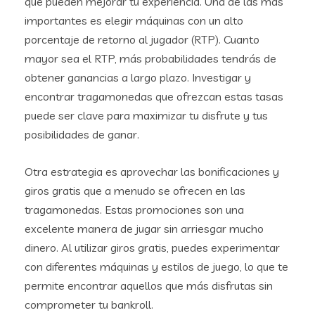
que pueden mejorar tu experiencia. Una de las más
importantes es elegir máquinas con un alto
porcentaje de retorno al jugador (RTP). Cuanto
mayor sea el RTP, más probabilidades tendrás de
obtener ganancias a largo plazo. Investigar y
encontrar tragamonedas que ofrezcan estas tasas
puede ser clave para maximizar tu disfrute y tus
posibilidades de ganar.
Otra estrategia es aprovechar las bonificaciones y
giros gratis que a menudo se ofrecen en las
tragamonedas. Estas promociones son una
excelente manera de jugar sin arriesgar mucho
dinero. Al utilizar giros gratis, puedes experimentar
con diferentes máquinas y estilos de juego, lo que te
permite encontrar aquellos que más disfrutas sin
comprometer tu bankroll.