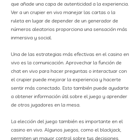
que añade una capa de autenticidad a la experiencia.
Ver a un crupier en vivo manejar las cartas o la
ruleta en lugar de depender de un generador de
números aleatorios proporciona una sensación más
inmersiva y social.
Una de las estrategias más efectivas en el casino en
vivo es la comunicación. Aprovechar la función de
chat en vivo para hacer preguntas o interactuar con
el crupier puede mejorar la experiencia y hacerte
sentir más conectado. Esto también puede ayudarte
a obtener información útil sobre el juego y aprender
de otros jugadores en la mesa.
La elección del juego también es importante en el
casino en vivo. Algunos juegos, como el blackjack,
permiten un mayor control sobre tus decisiones,