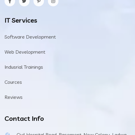
IT Services
Software Development
Web Development
Indusrial Trainings
Cources
Reviews
Contact Info
Civil Hospital Road, Basement, New Colony, Ladwa,