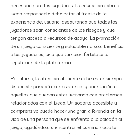
necesaria para los jugadores. La educación sobre el
juego responsable debe estar al frente de la
experiencia del usuario, asegurando que todos los
jugadores sean conscientes de los riesgos y que
tengan acceso a recursos de apoyo. La promoción
de un juego consciente y saludable no solo beneficia
a los jugadores, sino que también fortalece la
reputación de la plataforma.
Por último, la atención al cliente debe estar siempre
disponible para ofrecer asistencia y orientación a
aquellos que puedan estar luchando con problemas
relacionados con el juego. Un soporte accesible y
comprensivo puede hacer una gran diferencia en la
vida de una persona que se enfrenta a la adicción al
juego, ayudándola a encontrar el camino hacia la