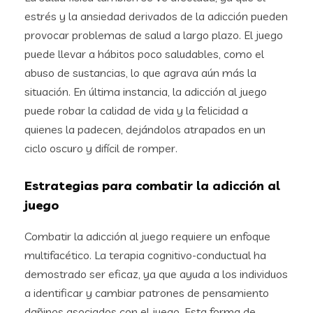
estrés y la ansiedad derivados de la adicción pueden
provocar problemas de salud a largo plazo. El juego
puede llevar a hábitos poco saludables, como el
abuso de sustancias, lo que agrava aún más la
situación. En última instancia, la adicción al juego
puede robar la calidad de vida y la felicidad a
quienes la padecen, dejándolos atrapados en un
ciclo oscuro y difícil de romper.
Estrategias para combatir la adicción al
juego
Combatir la adicción al juego requiere un enfoque
multifacético. La terapia cognitivo-conductual ha
demostrado ser eficaz, ya que ayuda a los individuos
a identificar y cambiar patrones de pensamiento
dañinos asociados con el juego. Esta forma de