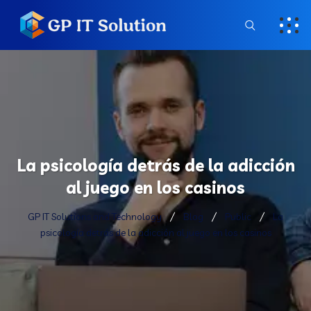
La psicología detrás de la adicción
al juego en los casinos
GP IT Solutions and Technology
Blog
Public
La
psicología detrás de la adicción al juego en los casinos