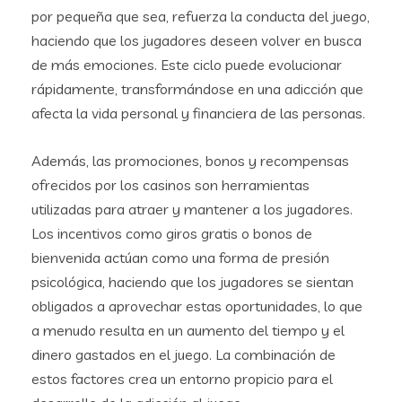
por pequeña que sea, refuerza la conducta del juego,
haciendo que los jugadores deseen volver en busca
de más emociones. Este ciclo puede evolucionar
rápidamente, transformándose en una adicción que
afecta la vida personal y financiera de las personas.
Además, las promociones, bonos y recompensas
ofrecidos por los casinos son herramientas
utilizadas para atraer y mantener a los jugadores.
Los incentivos como giros gratis o bonos de
bienvenida actúan como una forma de presión
psicológica, haciendo que los jugadores se sientan
obligados a aprovechar estas oportunidades, lo que
a menudo resulta en un aumento del tiempo y el
dinero gastados en el juego. La combinación de
estos factores crea un entorno propicio para el