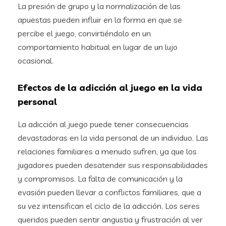
La presión de grupo y la normalización de las
apuestas pueden influir en la forma en que se
percibe el juego, convirtiéndolo en un
comportamiento habitual en lugar de un lujo
ocasional.
Efectos de la adicción al juego en la vida
personal
La adicción al juego puede tener consecuencias
devastadoras en la vida personal de un individuo. Las
relaciones familiares a menudo sufren, ya que los
jugadores pueden desatender sus responsabilidades
y compromisos. La falta de comunicación y la
evasión pueden llevar a conflictos familiares, que a
su vez intensifican el ciclo de la adicción. Los seres
queridos pueden sentir angustia y frustración al ver