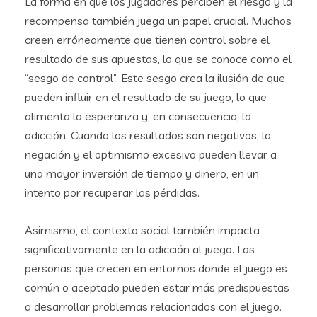
La forma en que los jugadores perciben el riesgo y la
recompensa también juega un papel crucial. Muchos
creen erróneamente que tienen control sobre el
resultado de sus apuestas, lo que se conoce como el
“sesgo de control”. Este sesgo crea la ilusión de que
pueden influir en el resultado de su juego, lo que
alimenta la esperanza y, en consecuencia, la
adicción. Cuando los resultados son negativos, la
negación y el optimismo excesivo pueden llevar a
una mayor inversión de tiempo y dinero, en un
intento por recuperar las pérdidas.
Asimismo, el contexto social también impacta
significativamente en la adicción al juego. Las
personas que crecen en entornos donde el juego es
común o aceptado pueden estar más predispuestas
a desarrollar problemas relacionados con el juego.