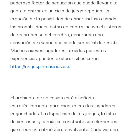
poderoso factor de seducción que puede llevar a la
gente a entrar en un ciclo de juego repetido. La
emoción de la posibilidad de ganar, incluso cuando
las probabilidades están en contra, activa el sistema
de recompensa del cerebro, generando una
sensación de euforia que puede ser difícil de resistir.
Muchos nuevos jugadores, atraídos por estas
experiencias, pueden explorar sitios como
https://ringospin-casinos.es/
.
El ambiente de un casino está diseñado
estratégicamente para mantener a los jugadores
enganchados. La disposición de los juegos, la falta
de ventanas y la música constante son elementos
que crean una atmósfera envolvente. Cada victoria,