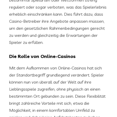
reguliert oder sogar verboten, was das Spielerlebnis
erheblich einschränken kann. Dies führt dazu, dass
Casino-Betreiber ihre Angebote anpassen müssen,
um den gesetzlichen Rahmenbedingungen gerecht
zu werden und gleichzeitig die Erwartungen der
Spieler zu erfüllen.
Die Rolle von Online-Casinos
Mit dem Aufkommen von Online-Casinos hat sich
der Standortbegriff grundlegend verändert. Spieler
können nun von überall auf der Welt auf ihre
Lieblingsspiele zugreifen, ohne physisch an einen
bestimmten Ort gebunden zu sein. Diese Flexibilität
bringt zahlreiche Vorteile mit sich, etwa die
Möglichkeit, in einem komfortablen Umfeld zu