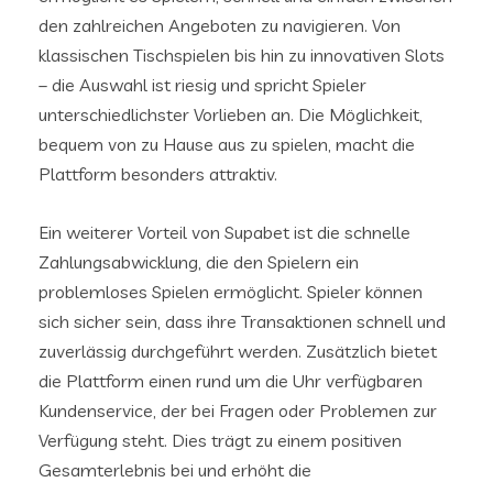
den zahlreichen Angeboten zu navigieren. Von
klassischen Tischspielen bis hin zu innovativen Slots
– die Auswahl ist riesig und spricht Spieler
unterschiedlichster Vorlieben an. Die Möglichkeit,
bequem von zu Hause aus zu spielen, macht die
Plattform besonders attraktiv.
Ein weiterer Vorteil von Supabet ist die schnelle
Zahlungsabwicklung, die den Spielern ein
problemloses Spielen ermöglicht. Spieler können
sich sicher sein, dass ihre Transaktionen schnell und
zuverlässig durchgeführt werden. Zusätzlich bietet
die Plattform einen rund um die Uhr verfügbaren
Kundenservice, der bei Fragen oder Problemen zur
Verfügung steht. Dies trägt zu einem positiven
Gesamterlebnis bei und erhöht die