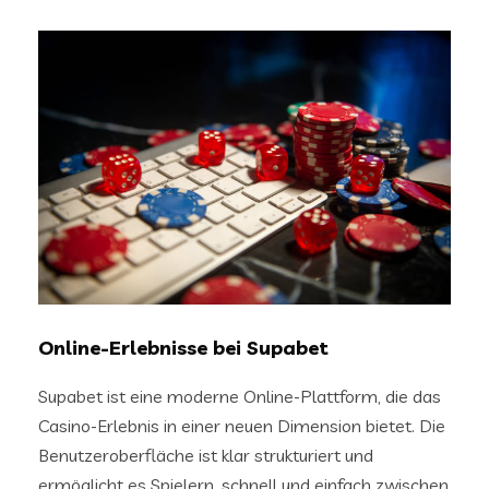
Online-Erlebnisse bei Supabet
Supabet ist eine moderne Online-Plattform, die das
Casino-Erlebnis in einer neuen Dimension bietet. Die
Benutzeroberfläche ist klar strukturiert und
ermöglicht es Spielern, schnell und einfach zwischen