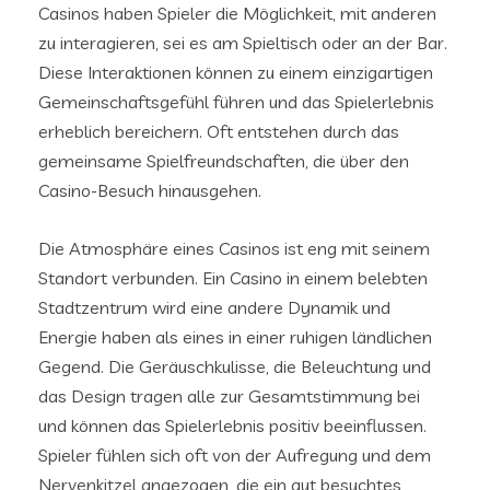
Casinos haben Spieler die Möglichkeit, mit anderen
zu interagieren, sei es am Spieltisch oder an der Bar.
Diese Interaktionen können zu einem einzigartigen
Gemeinschaftsgefühl führen und das Spielerlebnis
erheblich bereichern. Oft entstehen durch das
gemeinsame Spielfreundschaften, die über den
Casino-Besuch hinausgehen.
Die Atmosphäre eines Casinos ist eng mit seinem
Standort verbunden. Ein Casino in einem belebten
Stadtzentrum wird eine andere Dynamik und
Energie haben als eines in einer ruhigen ländlichen
Gegend. Die Geräuschkulisse, die Beleuchtung und
das Design tragen alle zur Gesamtstimmung bei
und können das Spielerlebnis positiv beeinflussen.
Spieler fühlen sich oft von der Aufregung und dem
Nervenkitzel angezogen, die ein gut besuchtes