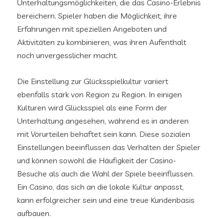
Unterhaltungsmöglichkeiten, die das Casino-Erlebnis
bereichern. Spieler haben die Möglichkeit, ihre
Erfahrungen mit speziellen Angeboten und
Aktivitäten zu kombinieren, was ihren Aufenthalt
noch unvergesslicher macht.
Die Einstellung zur Glücksspielkultur variiert
ebenfalls stark von Region zu Region. In einigen
Kulturen wird Glücksspiel als eine Form der
Unterhaltung angesehen, während es in anderen
mit Vorurteilen behaftet sein kann. Diese sozialen
Einstellungen beeinflussen das Verhalten der Spieler
und können sowohl die Häufigkeit der Casino-
Besuche als auch die Wahl der Spiele beeinflussen.
Ein Casino, das sich an die lokale Kultur anpasst,
kann erfolgreicher sein und eine treue Kundenbasis
aufbauen.