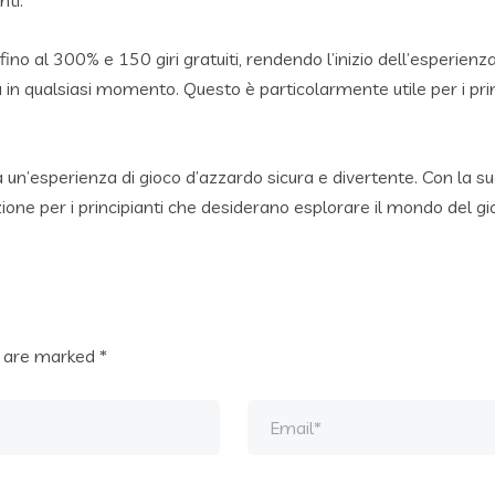
nti.
no al 300% e 150 giri gratuiti, rendendo l’inizio dell’esperienza
za in qualsiasi momento. Questo è particolarmente utile per i p
a un’esperienza di gioco d’azzardo sicura e divertente. Con la su
zione per i principianti che desiderano esplorare il mondo del 
s are marked
*