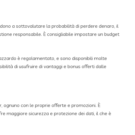
ndono a sottovalutare la probabilità di perdere denaro, il
stione responsabile. È consigliabile impostare un budget
 d’azzardo è regolamentato, e sono disponibili molte
ilità di usufruire di vantaggi e bonus offerti dalle
, ognuno con le proprie offerte e promozioni. È
fre maggiore sicurezza e protezione dei dati, il che è