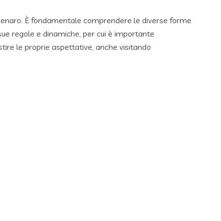
 o denaro. È fondamentale comprendere le diverse forme
 sue regole e dinamiche, per cui è importante
tire le proprie aspettative, anche visitando