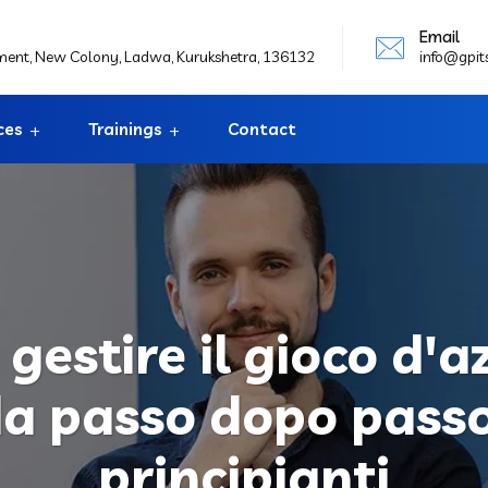
Email
ement, New Colony, Ladwa, Kurukshetra, 136132
info@gpit
ces
Trainings
Contact
gestire il gioco d'a
da passo dopo passo
principianti