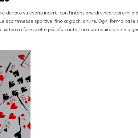
ere denaro su eventi incerti, con l’intenzione di vincere premi
alle scommesse sportive, fino ai giochi online. Ogni forma ha le
o aiuterà a fare scelte più informate, ma contribuirà anche a ges