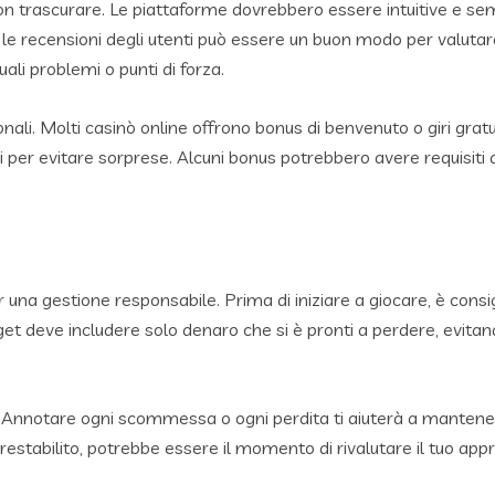
a non trascurare. Le piattaforme dovrebbero essere intuitive e se
 recensioni degli utenti può essere un buon modo per valutare l’
ali problemi o punti di forza.
nali. Molti casinò online offrono bonus di benvenuto o giri gratu
ni per evitare sorprese. Alcuni bonus potrebbero avere requisit
per una gestione responsabile. Prima di iniziare a giocare, è cons
 deve includere solo denaro che si è pronti a perdere, evitand
. Annotare ogni scommessa o ogni perdita ti aiuterà a mantenere i
restabilito, potrebbe essere il momento di rivalutare il tuo ap