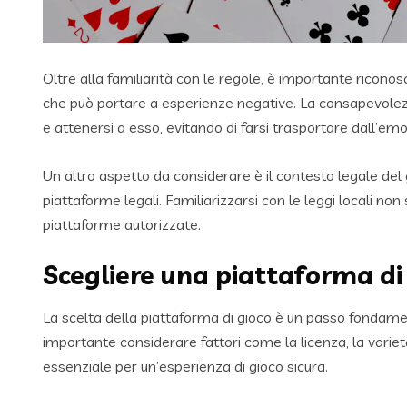
Oltre alla familiarità con le regole, è importante riconosc
che può portare a esperienze negative. La consapevolezza
e attenersi a esso, evitando di farsi trasportare dall’
Un altro aspetto da considerare è il contesto legale del 
piattaforme legali. Familiarizzarsi con le leggi locali no
piattaforme autorizzate.
Scegliere una piattaforma di
La scelta della piattaforma di gioco è un passo fondamen
importante considerare fattori come la licenza, la variet
essenziale per un’esperienza di gioco sicura.