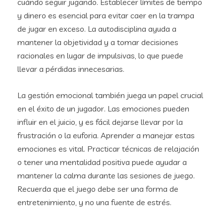
cuándo seguir jugando. Establecer límites de tiempo
y dinero es esencial para evitar caer en la trampa
de jugar en exceso. La autodisciplina ayuda a
mantener la objetividad y a tomar decisiones
racionales en lugar de impulsivas, lo que puede
llevar a pérdidas innecesarias.
La gestión emocional también juega un papel crucial
en el éxito de un jugador. Las emociones pueden
influir en el juicio, y es fácil dejarse llevar por la
frustración o la euforia. Aprender a manejar estas
emociones es vital. Practicar técnicas de relajación
o tener una mentalidad positiva puede ayudar a
mantener la calma durante las sesiones de juego.
Recuerda que el juego debe ser una forma de
entretenimiento, y no una fuente de estrés.