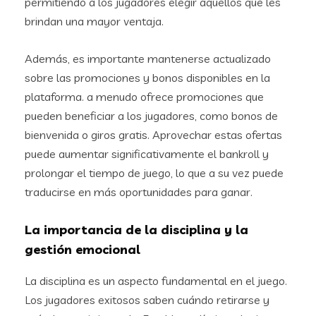
permitiendo a los jugadores elegir aquellos que les
brindan una mayor ventaja.
Además, es importante mantenerse actualizado
sobre las promociones y bonos disponibles en la
plataforma. a menudo ofrece promociones que
pueden beneficiar a los jugadores, como bonos de
bienvenida o giros gratis. Aprovechar estas ofertas
puede aumentar significativamente el bankroll y
prolongar el tiempo de juego, lo que a su vez puede
traducirse en más oportunidades para ganar.
La importancia de la disciplina y la
gestión emocional
La disciplina es un aspecto fundamental en el juego.
Los jugadores exitosos saben cuándo retirarse y