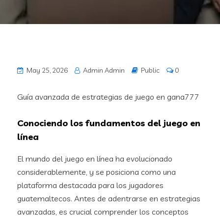
May 25, 2026
Admin Admin
Public
0
Guía avanzada de estrategias de juego en gana777
Conociendo los fundamentos del juego en
línea
El mundo del juego en línea ha evolucionado
considerablemente, y se posiciona como una
plataforma destacada para los jugadores
guatemaltecos. Antes de adentrarse en estrategias
avanzadas, es crucial comprender los conceptos