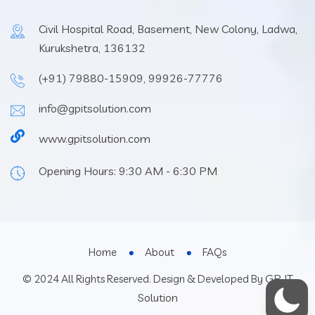
Civil Hospital Road, Basement, New Colony, Ladwa,
Kurukshetra, 136132
(+91) 79880-15909, 99926-77776
info@gpitsolution.com
www.gpitsolution.com
Opening Hours: 9:30 AM - 6:30 PM
Home
About
FAQs
GP IT
© 2024 All Rights Reserved. Design & Developed By
Solution