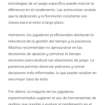
estrategias de un juego específico puede marcar la
diferencia en el rendimiento. Las entrevistas revelan
que la dedicación y la formación constante son
claves para el éxito a largo plazo.
Asimismo, los jugadores profesionales destacan la
relevancia de la gestión del tiempo y la paciencia.
Muchos recomiendan no apresurarse en las
decisiones de apuesta y tomarse el tiempo
necesario para analizar las situaciones de juego. La
paciencia permite observar patrones y tomar
decisiones más informadas, lo que puede resultar en
una mejor tasa de éxito.
Por último, la mayoría de los jugadores
experimentados sugieren el uso de herramientas de
análisis que ayudan a evaluar el rendimiento en el