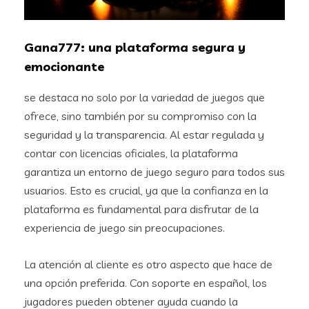
Gana777: una plataforma segura y
emocionante
se destaca no solo por la variedad de juegos que
ofrece, sino también por su compromiso con la
seguridad y la transparencia. Al estar regulada y
contar con licencias oficiales, la plataforma
garantiza un entorno de juego seguro para todos sus
usuarios. Esto es crucial, ya que la confianza en la
plataforma es fundamental para disfrutar de la
experiencia de juego sin preocupaciones.
La atención al cliente es otro aspecto que hace de
una opción preferida. Con soporte en español, los
jugadores pueden obtener ayuda cuando la