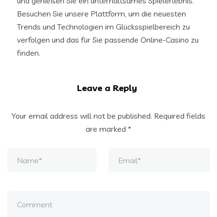
und genießen Sie ein unterhaltsames Spielerlebnis.
Besuchen Sie unsere Plattform, um die neuesten
Trends und Technologien im Glücksspielbereich zu
verfolgen und das für Sie passende Online-Casino zu
finden.
Leave a Reply
Your email address will not be published.
Required fields
are marked
*