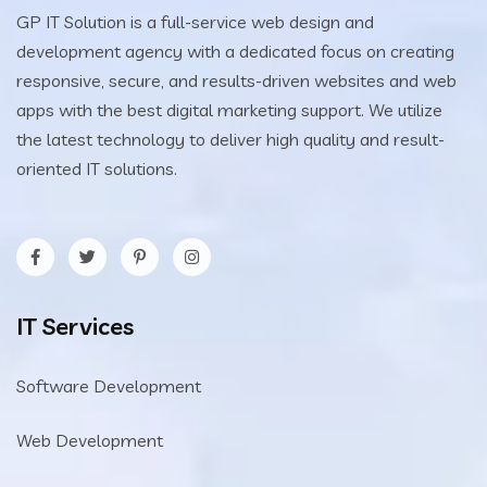
GP IT Solution is a full-service web design and
development agency with a dedicated focus on creating
responsive, secure, and results-driven websites and web
apps with the best digital marketing support. We utilize
the latest technology to deliver high quality and result-
oriented IT solutions.
IT Services
Software Development
Web Development