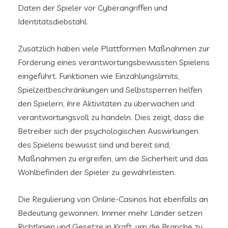
Daten der Spieler vor Cyberangriffen und
Identitätsdiebstahl.
Zusätzlich haben viele Plattformen Maßnahmen zur
Förderung eines verantwortungsbewussten Spielens
eingeführt. Funktionen wie Einzahlungslimits,
Spielzeitbeschränkungen und Selbstsperren helfen
den Spielern, ihre Aktivitäten zu überwachen und
verantwortungsvoll zu handeln. Dies zeigt, dass die
Betreiber sich der psychologischen Auswirkungen
des Spielens bewusst sind und bereit sind,
Maßnahmen zu ergreifen, um die Sicherheit und das
Wohlbefinden der Spieler zu gewährleisten.
Die Regulierung von Online-Casinos hat ebenfalls an
Bedeutung gewonnen. Immer mehr Länder setzen
Richtlinien und Gesetze in Kraft, um die Branche zu