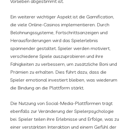
Vorlieben abgestimmt ist.
Ein weiterer wichtiger Aspekt ist die Gamification,
die viele Online-Casinos implementieren. Durch
Belohnungssysteme, Fortschrittsanzeigen und
Herausforderungen wird das Spielerlebnis
spannender gestaltet. Spieler werden motiviert,
verschiedene Spiele auszuprobieren und ihre
Fähigkeiten zu verbessern, um zusätzliche Boni und
Prämien zu erhalten. Dies führt dazu, dass die
Spieler emotional investiert bleiben, was wiederum
die Bindung an die Plattform stärkt.
Die Nutzung von Social-Media-Plattformen trägt
ebenfalls zur Veränderung der Spielerpsychologie
bei. Spieler teilen ihre Erlebnisse und Erfolge, was zu
einer verstärkten Interaktion und einem Gefühl der