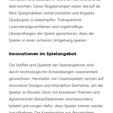
überwachen. Diese Regulierungen zielen darauf ab,
faire Spielpraktiken sicherzustellen und illegales
Glücksspiel zu bekämpfen. Transparente
Lizenzierungsverfahren und regelmäßige
Überprüfungen der Spiele garantieren, dass die
Spieler in einer sicheren Umgebung spielen.
Innovationen im Spielangebot
Die Vielfalt und Qualität der Spielangebote sind
durch technologische Entwicklungen exponentiell
gewachsen. Hersteller von Casinospielen setzen auf
innovative Designs und interaktive Elemente, um die
Spieler zu fesseln. Slots mit kreativen Themen und
dynamischen Bonusfunktionen sind besonders
beliebt und sorgen dafür, dass Spieler immer wieder
zurückkehren. Die Kombination aus fesselndem