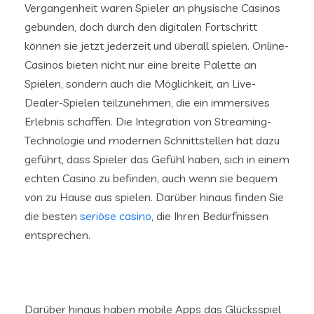
Vergangenheit waren Spieler an physische Casinos
gebunden, doch durch den digitalen Fortschritt
können sie jetzt jederzeit und überall spielen. Online-
Casinos bieten nicht nur eine breite Palette an
Spielen, sondern auch die Möglichkeit, an Live-
Dealer-Spielen teilzunehmen, die ein immersives
Erlebnis schaffen. Die Integration von Streaming-
Technologie und modernen Schnittstellen hat dazu
geführt, dass Spieler das Gefühl haben, sich in einem
echten Casino zu befinden, auch wenn sie bequem
von zu Hause aus spielen. Darüber hinaus finden Sie
die besten
seriöse casino
, die Ihren Bedürfnissen
entsprechen.
Darüber hinaus haben mobile Apps das Glücksspiel