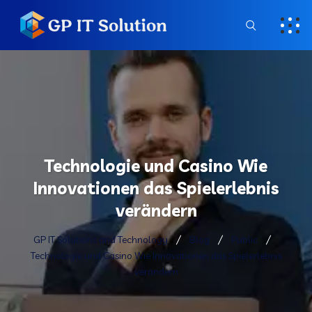
Technologie und Casino Wie
Innovationen das Spielerlebnis
verändern
GP IT Solutions and Technology
Blog
Public
Technologie und Casino Wie Innovationen das Spielerlebnis
verändern