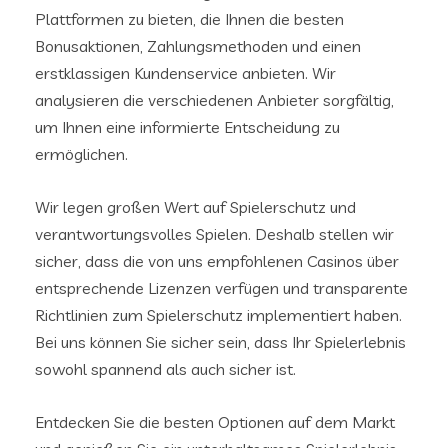
Plattformen zu bieten, die Ihnen die besten
Bonusaktionen, Zahlungsmethoden und einen
erstklassigen Kundenservice anbieten. Wir
analysieren die verschiedenen Anbieter sorgfältig,
um Ihnen eine informierte Entscheidung zu
ermöglichen.
Wir legen großen Wert auf Spielerschutz und
verantwortungsvolles Spielen. Deshalb stellen wir
sicher, dass die von uns empfohlenen Casinos über
entsprechende Lizenzen verfügen und transparente
Richtlinien zum Spielerschutz implementiert haben.
Bei uns können Sie sicher sein, dass Ihr Spielerlebnis
sowohl spannend als auch sicher ist.
Entdecken Sie die besten Optionen auf dem Markt