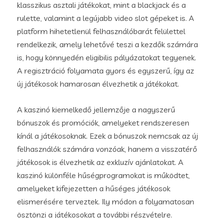
klasszikus asztali játékokat, mint a blackjack és a
rulette, valamint a legújabb video slot gépeket is. A
platform hihetetlenül felhasználóbarát felülettel
rendelkezik, amely lehetővé teszi a kezdők számára
is, hogy könnyedén eligibilis pályázatokat tegyenek.
A regisztráció folyamata gyors és egyszerű, így az
új játékosok hamarosan élvezhetik a játékokat.
A kaszinó kiemelkedő jellemzője a nagyszerű
bónuszok és promóciók, amelyeket rendszeresen
kínál a játékosoknak. Ezek a bónuszok nemcsak az új
felhasználók számára vonzóak, hanem a visszatérő
játékosok is élvezhetik az exkluzív ajánlatokat. A
kaszinó különféle hűségprogramokat is működtet,
amelyeket kifejezetten a hűséges játékosok
elismerésére terveztek. Ily módon a folyamatosan
ösztönzi a játékosokat a további részvételre.