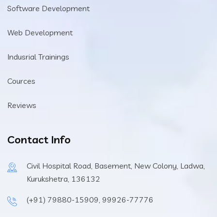
Software Development
Web Development
Indusrial Trainings
Cources
Reviews
Contact Info
Civil Hospital Road, Basement, New Colony, Ladwa,
Kurukshetra, 136132
(+91) 79880-15909, 99926-77776