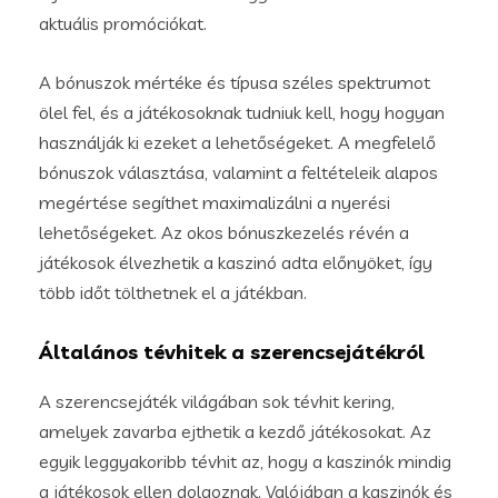
aktuális promóciókat.
A bónuszok mértéke és típusa széles spektrumot
ölel fel, és a játékosoknak tudniuk kell, hogy hogyan
használják ki ezeket a lehetőségeket. A megfelelő
bónuszok választása, valamint a feltételeik alapos
megértése segíthet maximalizálni a nyerési
lehetőségeket. Az okos bónuszkezelés révén a
játékosok élvezhetik a kaszinó adta előnyöket, így
több időt tölthetnek el a játékban.
Általános tévhitek a szerencsejátékról
A szerencsejáték világában sok tévhit kering,
amelyek zavarba ejthetik a kezdő játékosokat. Az
egyik leggyakoribb tévhit az, hogy a kaszinók mindig
a játékosok ellen dolgoznak. Valójában a kaszinók és