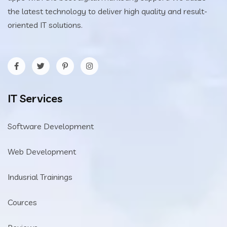
the latest technology to deliver high quality and result-
oriented IT solutions.
IT Services
Software Development
Web Development
Indusrial Trainings
Cources