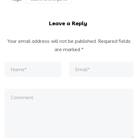
Leave a Reply
Your email address will not be published.
Required fields
are marked
*