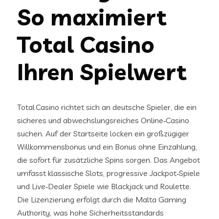
So maximiert
Total Casino
Ihren Spielwert
Total Casino richtet sich an deutsche Spieler, die ein
sicheres und abwechslungsreiches Online‑Casino
suchen. Auf der Startseite locken ein großzügiger
Willkommensbonus und ein Bonus ohne Einzahlung,
die sofort für zusätzliche Spins sorgen. Das Angebot
umfasst klassische Slots, progressive Jackpot‑Spiele
und Live‑Dealer Spiele wie Blackjack und Roulette.
Die Lizenzierung erfolgt durch die Malta Gaming
Authority, was hohe Sicherheitsstandards