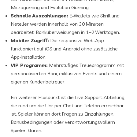
Microgaming und Evolution Gaming.
Schnelle Auszahlungen:
E‑Wallets wie Skrill und
Neteller werden innerhalb von 30 Minuten
bearbeitet, Banküberweisungen in 1–2 Werktagen.
Mobiler Zugriff:
Die responsive Web‑App
funktioniert auf iOS und Android ohne zusätzliche
App‑Installation.
VIP‑Programm:
Mehrstufiges Treueprogramm mit
personalisierten Boni, exklusiven Events und einem
eigenen Kundenbetreuer.
Ein weiterer Pluspunkt ist die Live‑Support‑Abteilung,
die rund um die Uhr per Chat und Telefon erreichbar
ist. Spieler können dort Fragen zu Einzahlungen,
Bonusbedingungen oder verantwortungsvollem
Spielen klären.