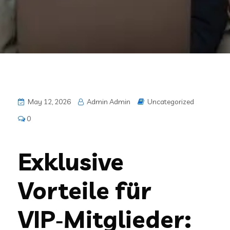
May 12, 2026
Admin Admin
Uncategorized
0
Exklusive
Vorteile für
VIP‑Mitglieder: