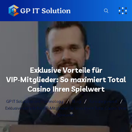
Exklusive Vorteile für
VIP‑Mitglieder: So maximiert Total
Casino Ihren Spielwert
GP IT Solutions and Technology
Blog
Uncategorized
Exklusive Vorteile für VIP‑Mitglieder: So maximiert Total Casino Ihren
Spielwert