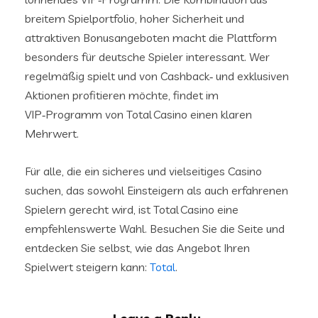
breitem Spielportfolio, hoher Sicherheit und
attraktiven Bonusangeboten macht die Plattform
besonders für deutsche Spieler interessant. Wer
regelmäßig spielt und von Cashback‑ und exklusiven
Aktionen profitieren möchte, findet im
VIP‑Programm von Total Casino einen klaren
Mehrwert.
Für alle, die ein sicheres und vielseitiges Casino
suchen, das sowohl Einsteigern als auch erfahrenen
Spielern gerecht wird, ist Total Casino eine
empfehlenswerte Wahl. Besuchen Sie die Seite und
entdecken Sie selbst, wie das Angebot Ihren
Spielwert steigern kann:
Total
.