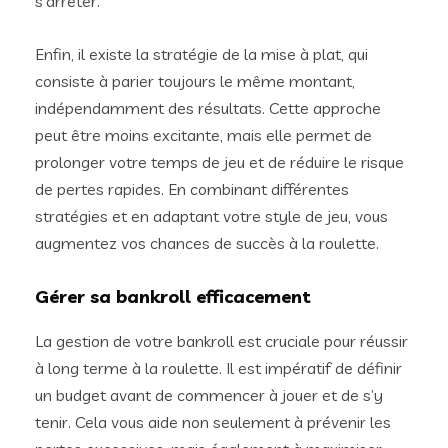
s’arrêter.
Enfin, il existe la stratégie de la mise à plat, qui
consiste à parier toujours le même montant,
indépendamment des résultats. Cette approche
peut être moins excitante, mais elle permet de
prolonger votre temps de jeu et de réduire le risque
de pertes rapides. En combinant différentes
stratégies et en adaptant votre style de jeu, vous
augmentez vos chances de succès à la roulette.
Gérer sa bankroll efficacement
La gestion de votre bankroll est cruciale pour réussir
à long terme à la roulette. Il est impératif de définir
un budget avant de commencer à jouer et de s’y
tenir. Cela vous aide non seulement à prévenir les