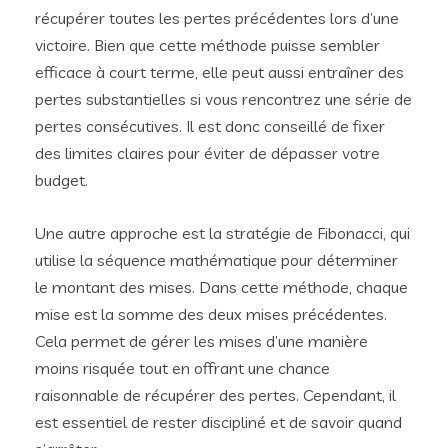
récupérer toutes les pertes précédentes lors d’une
victoire. Bien que cette méthode puisse sembler
efficace à court terme, elle peut aussi entraîner des
pertes substantielles si vous rencontrez une série de
pertes consécutives. Il est donc conseillé de fixer
des limites claires pour éviter de dépasser votre
budget.
Une autre approche est la stratégie de Fibonacci, qui
utilise la séquence mathématique pour déterminer
le montant des mises. Dans cette méthode, chaque
mise est la somme des deux mises précédentes.
Cela permet de gérer les mises d’une manière
moins risquée tout en offrant une chance
raisonnable de récupérer des pertes. Cependant, il
est essentiel de rester discipliné et de savoir quand