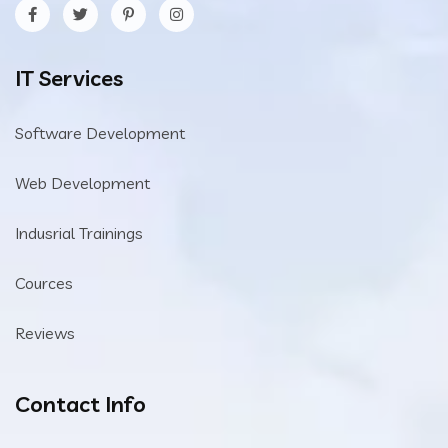
IT Services
Software Development
Web Development
Indusrial Trainings
Cources
Reviews
Contact Info