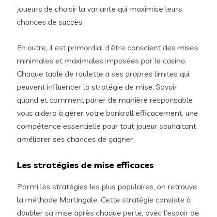
joueurs de choisir la variante qui maximise leurs
chances de succès.
En outre, il est primordial d’être conscient des mises
minimales et maximales imposées par le casino.
Chaque table de roulette a ses propres limites qui
peuvent influencer la stratégie de mise. Savoir
quand et comment parier de manière responsable
vous aidera à gérer votre bankroll efficacement, une
compétence essentielle pour tout joueur souhaitant
améliorer ses chances de gagner.
Les stratégies de mise efficaces
Parmi les stratégies les plus populaires, on retrouve
la méthode Martingale. Cette stratégie consiste à
doubler sa mise après chaque perte, avec l’espoir de