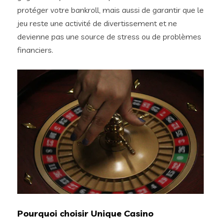
protéger votre bankroll, mais aussi de garantir que le
jeu reste une activité de divertissement et ne
devienne pas une source de stress ou de problèmes
financiers.
Pourquoi choisir Unique Casino