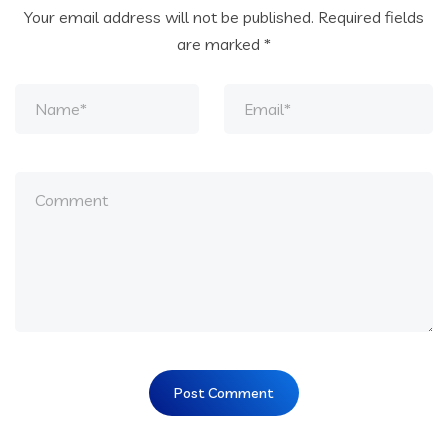
Your email address will not be published.
Required fields
are marked
*