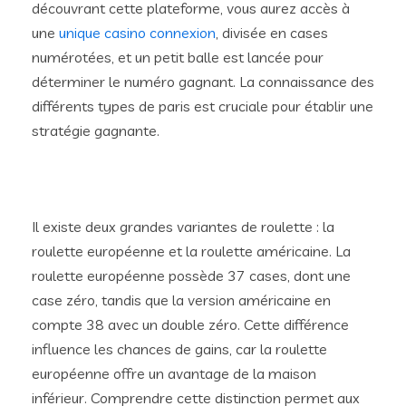
découvrant cette plateforme, vous aurez accès à
une
unique casino connexion
, divisée en cases
numérotées, et un petit balle est lancée pour
déterminer le numéro gagnant. La connaissance des
différents types de paris est cruciale pour établir une
stratégie gagnante.
Il existe deux grandes variantes de roulette : la
roulette européenne et la roulette américaine. La
roulette européenne possède 37 cases, dont une
case zéro, tandis que la version américaine en
compte 38 avec un double zéro. Cette différence
influence les chances de gains, car la roulette
européenne offre un avantage de la maison
inférieur. Comprendre cette distinction permet aux