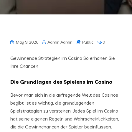
May 9, 2026
Admin Admin
Public
0
Gewinnende Strategien im Casino So erhöhen Sie
Ihre Chancen
Die Grundlagen des Spielens im Casino
Bevor man sich in die aufregende Welt des Casinos
begibt, ist es wichtig, die grundlegenden
Spielstrategien zu verstehen. Jedes Spiel im Casino
hat seine eigenen Regeln und Wahrscheinlichkeiten,
die die Gewinnchancen der Spieler beeinflussen.