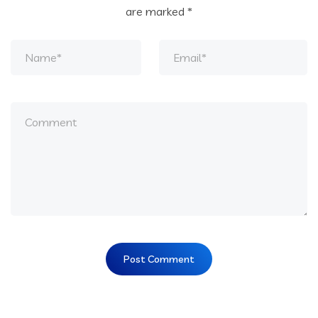
are marked
*