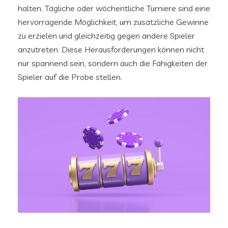
halten. Tägliche oder wöchentliche Turniere sind eine
hervorragende Möglichkeit, um zusätzliche Gewinne
zu erzielen und gleichzeitig gegen andere Spieler
anzutreten. Diese Herausforderungen können nicht
nur spannend sein, sondern auch die Fähigkeiten der
Spieler auf die Probe stellen.