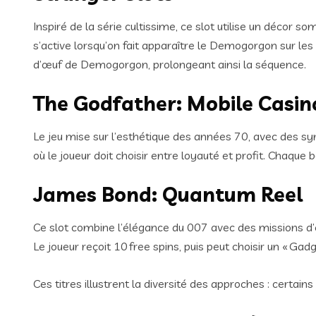
Inspiré de la série cultissime, ce slot utilise un décor s
s’active lorsqu’on fait apparaître le Demogorgon sur les r
d’œuf de Demogorgon, prolongeant ainsi la séquence.
The Godfather: Mobile Casin
Le jeu mise sur l’esthétique des années 70, avec des sym
où le joueur doit choisir entre loyauté et profit. Chaq
James Bond: Quantum Reel
Ce slot combine l’élégance du 007 avec des missions d’esp
Le joueur reçoit 10 free spins, puis peut choisir un « Gadg
Ces titres illustrent la diversité des approches : certains