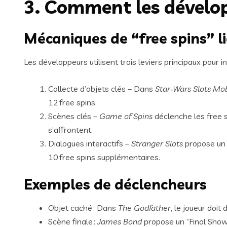
3. Comment les dévelop
Mécaniques de “free spins” li
Les développeurs utilisent trois leviers principaux pour 
Collecte d’objets clés – Dans
Star‑Wars Slots Mob
12 free spins.
Scènes clés –
Game of Spins
déclenche les free s
s’affrontent.
Dialogues interactifs –
Stranger Slots
propose un 
10 free spins supplémentaires.
Exemples de déclencheurs
Objet caché : Dans
The Godfather
, le joueur doit
Scène finale :
James Bond
propose un “Final Showd