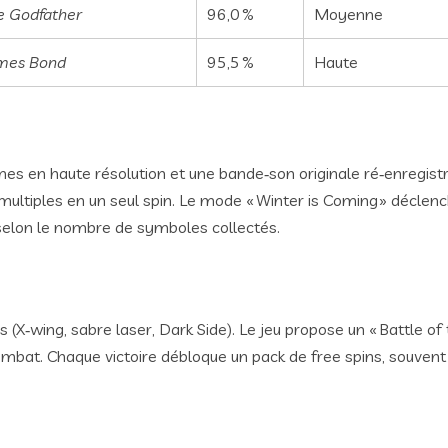
e Godfather
96,0 %
Moyenne
mes Bond
95,5 %
Haute
mes en haute résolution et une bande‑son originale ré‑enregist
ltiples en un seul spin. Le mode « Winter is Coming » déclenche
x selon le nombre de symboles collectés.
X‑wing, sabre laser, Dark Side). Le jeu propose un « Battle of t
ombat. Chaque victoire débloque un pack de free spins, souven