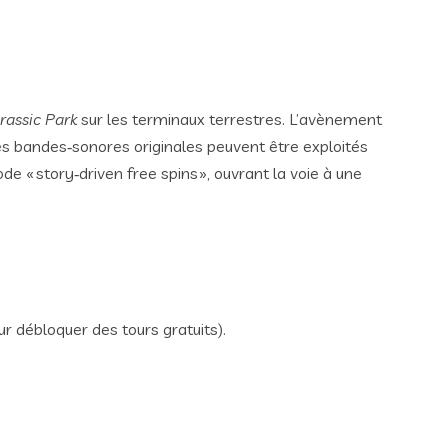
rassic Park
sur les terminaux terrestres. L’avènement
s bandes‑sonores originales peuvent être exploités
 « story‑driven free spins », ouvrant la voie à une
ur débloquer des tours gratuits).