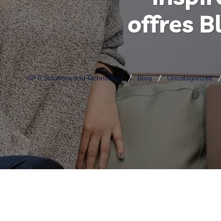
offres B
GP IT Solutions and Technology
Blog
Uncategorized