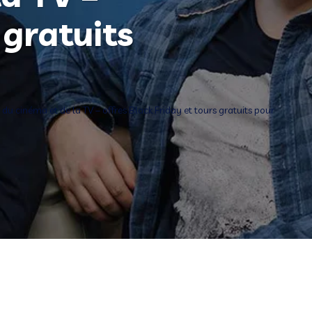
 gratuits
 du cinéma et de la TV – offres Black Friday et tours gratuits pour