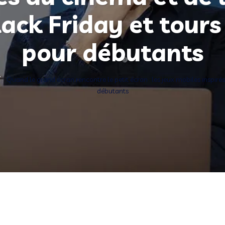
lack Friday et tours
pour débutants
Quand le grand écran rencontre le petit écran : les jeux mobiles inspirés
débutants