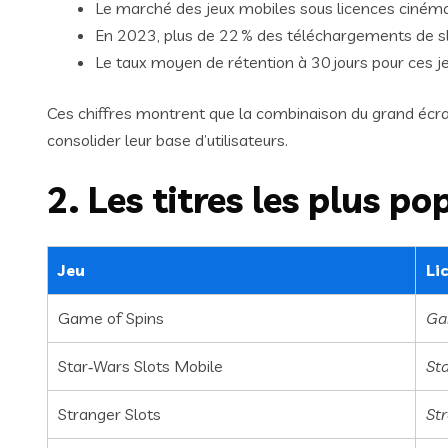
Le marché des jeux mobiles sous licences cinéma
En 2023, plus de 22 % des téléchargements de slo
Le taux moyen de rétention à 30 jours pour ces j
Ces chiffres montrent que la combinaison du grand écra
consolider leur base d’utilisateurs.
2. Les titres les plus p
Jeu
Li
Game of Spins
Ga
Star‑Wars Slots Mobile
St
Stranger Slots
St