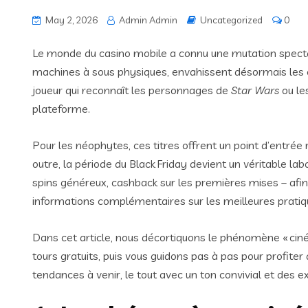
May 2, 2026
Admin Admin
Uncategorized
0
Le monde du casino mobile a connu une mutation spectacu
machines à sous physiques, envahissent désormais les é
joueur qui reconnaît les personnages de
Star Wars
ou le
plateforme.
Pour les néophytes, ces titres offrent un point d’entrée 
outre, la période du Black Friday devient un véritable l
spins généreux, cashback sur les premières mises – afin 
informations complémentaires sur les meilleures pratiq
Dans cet article, nous décortiquons le phénomène « cin
tours gratuits, puis vous guidons pas à pas pour profiter
tendances à venir, le tout avec un ton convivial et des ex