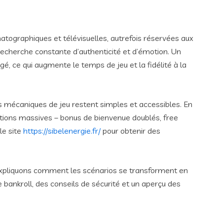
atographiques et télévisuelles, autrefois réservées aux
echerche constante d’authenticité et d’émotion. Un
 ce qui augmente le temps de jeu et la fidélité à la
 les mécaniques de jeu restent simples et accessibles. En
omotions massives – bonus de bienvenue doublés, free
le site
https://sibelenergie.fr/
pour obtenir des
, expliquons comment les scénarios se transforment en
e bankroll, des conseils de sécurité et un aperçu des