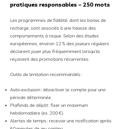
pratiques responsables – 250 mots
Les programmes de fidélité, dont les bonus de
recharge, sont associés à une hausse des
comportements à risque. Selon des études
européennes, environ 12 % des joueurs réguliers
déclarent jouer plus fréquemment lorsqu’ils
reçoivent des promotions récurrentes.
Outils de limitation recommandés :
Auto‑exclusion : désactiver le compte pour une
période déterminée.
Plafonds de dépôt : fixer un maximum
hebdomadaire (ex. 200 €).
Alertes de temps : recevoir une notification après
60 minutes de jeu continu.