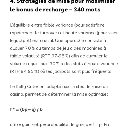
4. Stratégies de mise pour maximiser
le bonus de recharge – 340 mots
L’équilibre entre faible variance (pour satisfaire
rapidement le turnover) et haute variance (pour viser
le jackpot) est crucial. Une approche consiste à
allouer 70 % du temps de jeu à des machines à
faible volatilité (RTP 97‑98 %) afin de cumuler le
volume requis, puis 30 % à des slots à haute variance
(RTP 94‑95 %) où les jackpots sont plus fréquents.
Le Kelly Criterion, adapté aux limites de mise du
casino, permet de déterminer la mise optimale :
f* = (bp − q) / b
où b = gain net, p = probabilité de gain, q = 1 − p. En