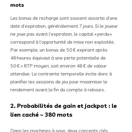
mots
Les bonus de recharge sont souvent assortis d’une
date d’expiration, généralement 7 jours. Si le joueur
ne joue pas avant l’expiration, le capital « perdu »
correspond à l’opportunité de mise non exploitée.
Par exemple, un bonus de 50 € expirant après
48 heures équivaut à une perte potentielle de
50 € × RTP moyen, soit environ 48 € de valeur
attendue. La contrainte temporelle incite donc à
planifier les sessions de jeu pour maximiser le
rendement avant la fin du compte à rebours.
2. Probabilités de gain et jackpot : le
lien caché – 380 mots
Dans les machines à sous, deux concepts clés