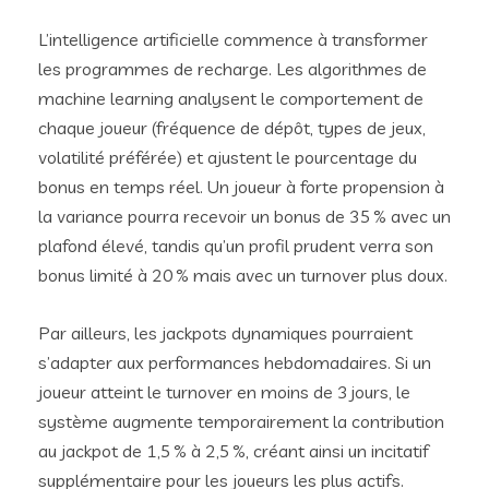
L’intelligence artificielle commence à transformer
les programmes de recharge. Les algorithmes de
machine learning analysent le comportement de
chaque joueur (fréquence de dépôt, types de jeux,
volatilité préférée) et ajustent le pourcentage du
bonus en temps réel. Un joueur à forte propension à
la variance pourra recevoir un bonus de 35 % avec un
plafond élevé, tandis qu’un profil prudent verra son
bonus limité à 20 % mais avec un turnover plus doux.
Par ailleurs, les jackpots dynamiques pourraient
s’adapter aux performances hebdomadaires. Si un
joueur atteint le turnover en moins de 3 jours, le
système augmente temporairement la contribution
au jackpot de 1,5 % à 2,5 %, créant ainsi un incitatif
supplémentaire pour les joueurs les plus actifs.