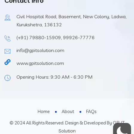
Contact Info
Civil Hospital Road, Basement, New Colony, Ladwa,
Kurukshetra, 136132
(+91) 79880-15909, 99926-77776
info@gpitsolution.com
www.gpitsolution.com
Opening Hours: 9:30 AM - 6:30 PM
Home
About
FAQs
GP IT
© 2024 All Rights Reserved. Design & Developed By
Solution