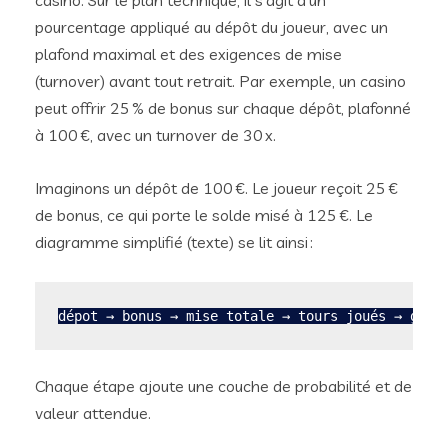
casino. Sur le plan technique, il s’agit d’un
pourcentage appliqué au dépôt du joueur, avec un
plafond maximal et des exigences de mise
(turnover) avant tout retrait. Par exemple, un casino
peut offrir 25 % de bonus sur chaque dépôt, plafonné
à 100 €, avec un turnover de 30 x.
Imaginons un dépôt de 100 €. Le joueur reçoit 25 €
de bonus, ce qui porte le solde misé à 125 €. Le
diagramme simplifié (texte) se lit ainsi :
Chaque étape ajoute une couche de probabilité et de
valeur attendue.