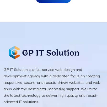
GP IT Solution is a full-service web design and
development agency with a dedicated focus on creating
responsive, secure, and results-driven websites and web
apps with the best digital marketing support. We utilize
the latest technology to deliver high quality and result-
oriented IT solutions.