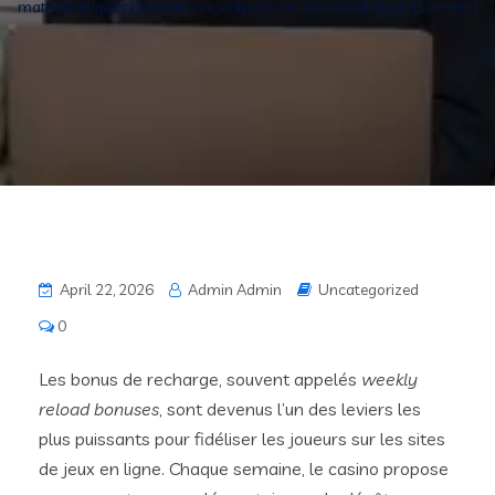
mathématiques boostent les jackpots des casinos en ligne [10 mots]
April 22, 2026
Admin Admin
Uncategorized
0
Les bonus de recharge, souvent appelés
weekly
reload bonuses
, sont devenus l’un des leviers les
plus puissants pour fidéliser les joueurs sur les sites
de jeux en ligne. Chaque semaine, le casino propose