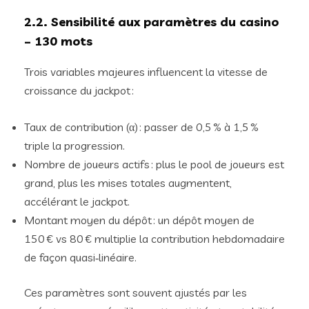
2.2. Sensibilité aux paramètres du casino
– 130 mots
Trois variables majeures influencent la vitesse de
croissance du jackpot :
Taux de contribution (α) : passer de 0,5 % à 1,5 %
triple la progression.
Nombre de joueurs actifs : plus le pool de joueurs est
grand, plus les mises totales augmentent,
accélérant le jackpot.
Montant moyen du dépôt : un dépôt moyen de
150 € vs 80 € multiplie la contribution hebdomadaire
de façon quasi‑linéaire.
Ces paramètres sont souvent ajustés par les