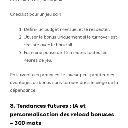
Checklist pour un jeu sain :
Définir un budget mensuel et le respecter.
Utiliser le bonus uniquement si le turnover est
réaliste avec le bankroll.
Faire une pause de 15 minutes toutes les
heures de jeu.
En suivant ces pratiques, le joueur peut profiter des
avantages du bonus sans tomber dans le piège de la
dépendance.
8. Tendances futures : IA et
personnalisation des reload bonuses
– 300 mots