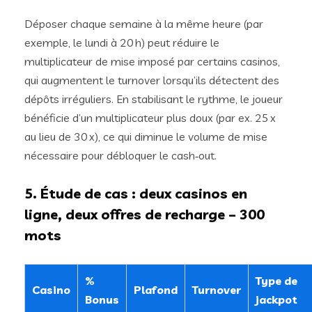
Déposer chaque semaine à la même heure (par
exemple, le lundi à 20 h) peut réduire le
multiplicateur de mise imposé par certains casinos,
qui augmentent le turnover lorsqu’ils détectent des
dépôts irréguliers. En stabilisant le rythme, le joueur
bénéficie d’un multiplicateur plus doux (par ex. 25 x
au lieu de 30 x), ce qui diminue le volume de mise
nécessaire pour débloquer le cash‑out.
5. Étude de cas : deux casinos en
ligne, deux offres de recharge – 300
mots
%
Type de
Casino
Plafond
Turnover
Bonus
jackpot