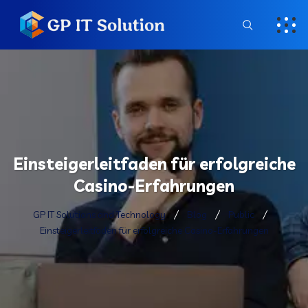
Einsteigerleitfaden für erfolgreiche
Casino-Erfahrungen
GP IT Solutions and Technology
Blog
Public
Einsteigerleitfaden für erfolgreiche Casino-Erfahrungen