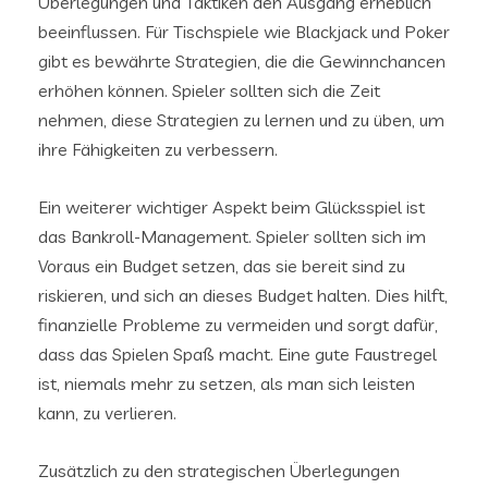
Überlegungen und Taktiken den Ausgang erheblich
beeinflussen. Für Tischspiele wie Blackjack und Poker
gibt es bewährte Strategien, die die Gewinnchancen
erhöhen können. Spieler sollten sich die Zeit
nehmen, diese Strategien zu lernen und zu üben, um
ihre Fähigkeiten zu verbessern.
Ein weiterer wichtiger Aspekt beim Glücksspiel ist
das Bankroll-Management. Spieler sollten sich im
Voraus ein Budget setzen, das sie bereit sind zu
riskieren, und sich an dieses Budget halten. Dies hilft,
finanzielle Probleme zu vermeiden und sorgt dafür,
dass das Spielen Spaß macht. Eine gute Faustregel
ist, niemals mehr zu setzen, als man sich leisten
kann, zu verlieren.
Zusätzlich zu den strategischen Überlegungen