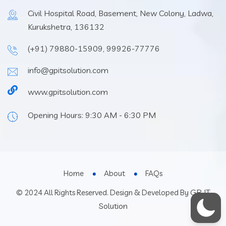
Civil Hospital Road, Basement, New Colony, Ladwa,
Kurukshetra, 136132
(+91) 79880-15909, 99926-77776
info@gpitsolution.com
www.gpitsolution.com
Opening Hours: 9:30 AM - 6:30 PM
Home
About
FAQs
GP IT
© 2024 All Rights Reserved. Design & Developed By
Solution