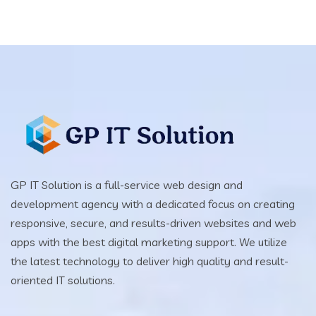
GP IT Solution is a full-service web design and
development agency with a dedicated focus on creating
responsive, secure, and results-driven websites and web
apps with the best digital marketing support. We utilize
the latest technology to deliver high quality and result-
oriented IT solutions.