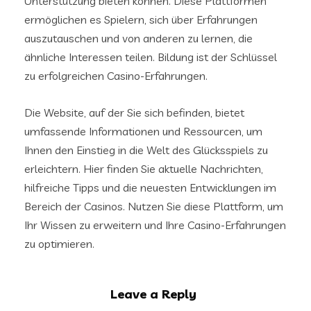
Unterstützung bieten können. Diese Plattformen
ermöglichen es Spielern, sich über Erfahrungen
auszutauschen und von anderen zu lernen, die
ähnliche Interessen teilen. Bildung ist der Schlüssel
zu erfolgreichen Casino-Erfahrungen.
Die Website, auf der Sie sich befinden, bietet
umfassende Informationen und Ressourcen, um
Ihnen den Einstieg in die Welt des Glücksspiels zu
erleichtern. Hier finden Sie aktuelle Nachrichten,
hilfreiche Tipps und die neuesten Entwicklungen im
Bereich der Casinos. Nutzen Sie diese Plattform, um
Ihr Wissen zu erweitern und Ihre Casino-Erfahrungen
zu optimieren.
Leave a Reply