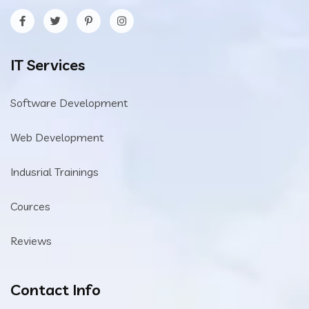
IT Services
Software Development
Web Development
Indusrial Trainings
Cources
Reviews
Contact Info