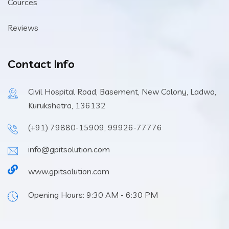
Cources
Reviews
Contact Info
Civil Hospital Road, Basement, New Colony, Ladwa,
Kurukshetra, 136132
(+91) 79880-15909, 99926-77776
info@gpitsolution.com
www.gpitsolution.com
Opening Hours: 9:30 AM - 6:30 PM