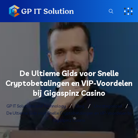
De Ultieme Gids voor Snelle
Cryptobetalingen en VIP-Voordelen
bij Gigaspinz Casino
GP IT Solutions and Technology
Blog
Uncategorized
De Ultieme Gids voor Snelle Cryptobetalingen en VIP-Voordelen bij
Gigaspinz Casino