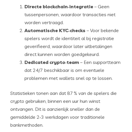
Directe blockchain‑integratie
– Geen
tussenpersonen, waardoor transacties niet
worden vertraagd.
Automatische KYC‑checks
– Voor bekende
spelers wordt de identiteit al bij registratie
geverifieerd, waardoor later uitbetalingen
direct kunnen worden goedgekeurd.
Dedicated crypto‑team
– Een supportteam
dat 24/7 beschikbaar is om eventuele
problemen met wallets snel op te lossen.
Statistieken tonen aan dat 87 % van de spelers die
crypto gebruiken, binnen een uur hun winst
ontvangen. Dit is aanzienlijk sneller dan de
gemiddelde 2‑3 werkdagen voor traditionele
bankmethoden.