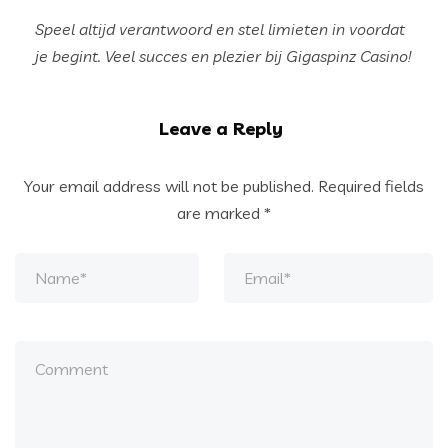
Speel altijd verantwoord en stel limieten in voordat
je begint. Veel succes en plezier bij Gigaspinz Casino!
Leave a Reply
Your email address will not be published.
Required fields
are marked
*