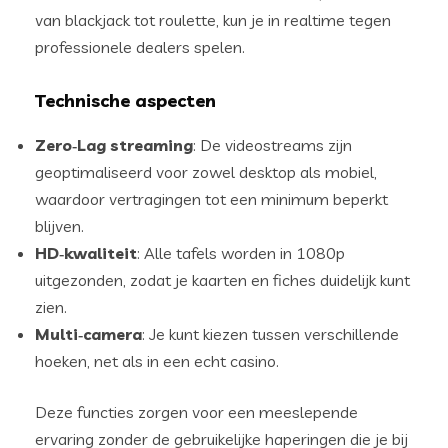
van blackjack tot roulette, kun je in realtime tegen
professionele dealers spelen.
Technische aspecten
Zero‑Lag streaming
: De videostreams zijn
geoptimaliseerd voor zowel desktop als mobiel,
waardoor vertragingen tot een minimum beperkt
blijven.
HD‑kwaliteit
: Alle tafels worden in 1080p
uitgezonden, zodat je kaarten en fiches duidelijk kunt
zien.
Multi‑camera
: Je kunt kiezen tussen verschillende
hoeken, net als in een echt casino.
Deze functies zorgen voor een meeslepende
ervaring zonder de gebruikelijke haperingen die je bij