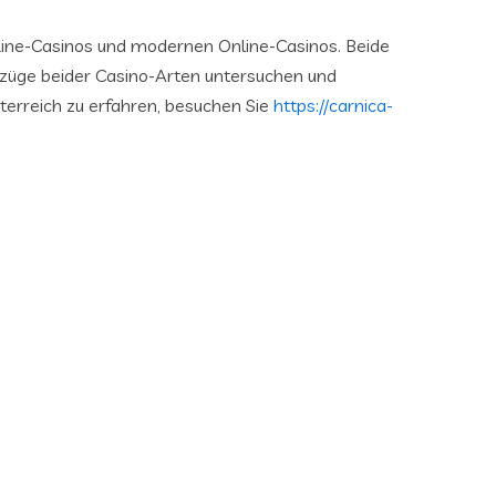
ffline-Casinos und modernen Online-Casinos. Beide
orzüge beider Casino-Arten untersuchen und
erreich zu erfahren, besuchen Sie
https://carnica-