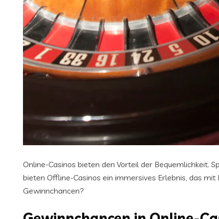
Online-Casinos bieten den Vorteil der Bequemlichkeit. Sp
bieten Offline-Casinos ein immersives Erlebnis, das mi
Gewinnchancen?
Gewinnchancen in Online-Ca