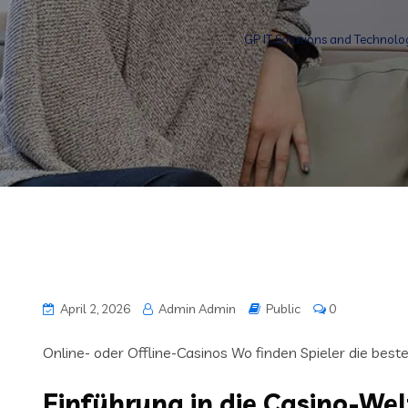
GP IT Solutions and Technol
April 2, 2026
Admin Admin
Public
0
Online- oder Offline-Casinos Wo finden Spieler die be
Einführung in die Casino-Wel