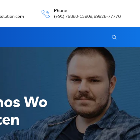
Phone
solution.com
(+91) 79880-15909, 99926-77776
inos Wo
ten