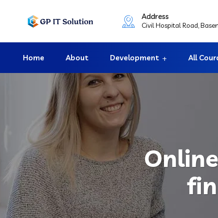
Address
Civil Hospital Road, Bas
Home
About
Development
All Cour
Online
fi