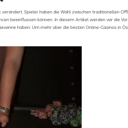
rk verändert. Spieler haben die Wahl zwischen traditionellen O
hancen beeinflussen können. In diesem Artikel werden wir die V
Gewinne haben. Um mehr über die besten Online-Casinos in Öst