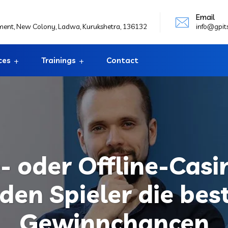
Email
ement, New Colony, Ladwa, Kurukshetra, 136132
info@gpit
ces
Trainings
Contact
- oder Offline-Cas
nden Spieler die bes
Gewinnchancen