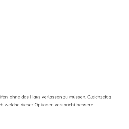
reifen, ohne das Haus verlassen zu müssen. Gleichzeitig
ch welche dieser Optionen verspricht bessere