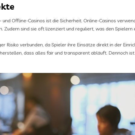
ekte
e- und Offline-Casinos ist die Sicherheit. Online-Casinos ver
 Zudem sind sie oft lizenziert und reguliert, was den Spielern 
er Risiko verbunden, da Spieler ihre Einsätze direkt in der Ein
herstellen, dass alles fair und transparent abläuft. Dennoch ist