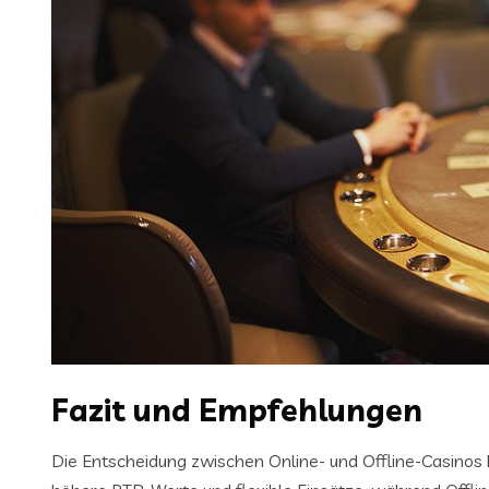
Fazit und Empfehlungen
Die Entscheidung zwischen Online- und Offline-Casinos 