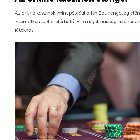
Az online kaszinók, mint például a Kin Bet, rengeteg e
internetkapcsolat elérhető. Ez a rugalmasság különöse
játékhoz.