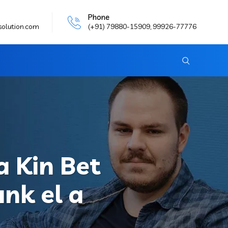
Phone
solution.com
(+91) 79880-15909, 99926-77776
 Kin Bet
nk el a