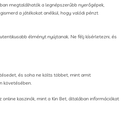
álatában megtalálhatók a legnépszerűbb nyerőgépek,
ismerd a játékokat anélkül, hogy valódi pénzt
 autentikusabb élményt nyújtanak. Ne félj kísérletezni, és
tésedet, és soha ne költs többet, mint amit
on követésében.
online kaszinók, mint a Kin Bet, általában információkat