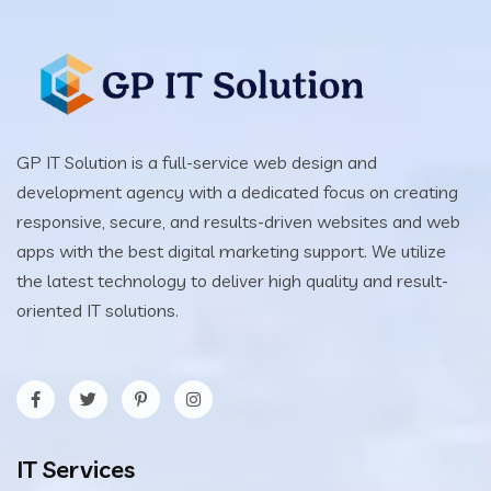
GP IT Solution is a full-service web design and
development agency with a dedicated focus on creating
responsive, secure, and results-driven websites and web
apps with the best digital marketing support. We utilize
the latest technology to deliver high quality and result-
oriented IT solutions.
IT Services