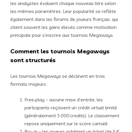
les analystes évaluent chaque nouveau titre selon
les mêmes paramètres. Leur popularité se reflète
également dans les forums de joueurs français, qui
citent souvent les gains élevés comme motivation
principale pour s’inscrire aux tournois Megaways.
Comment les tournois Megaways
sont structurés
Les tournois Megaways se déclinent en trois
formats majeurs :
Free‑play – aucune mise d’entrée, les
participants reçoivent un crédit virtuel limité
(généralement 5 000 credits). Le classement
repose uniquement sur le score cumulé.
Buy‑in – les joueurs achètent un ticket (de 5 €