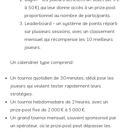
à 50 €) qui leur donne accès à un prize‑pool
proportionnel au nombre de participants.
Leaderboard – un système de points réparti
sur plusieurs sessions, avec un classement
mensuel qui récompense les 10 meilleurs
joueurs.
Un calendrier type comprend :
Un tournoi quotidien de 30 minutes, idéal pour les
joueurs qui veulent tester rapidement leurs
stratégies.
Un tournoi hebdomadaire de 2 heures, avec un
prize‑pool fixe de 2 000 € à 5 000 €.
Un grand tournoi mensuel, souvent sponsorisé par
un opérateur, où le prize‑pool peut dépasser les