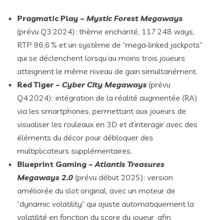
Pragmatic Play –
Mystic Forest Megaways
(prévu Q3 2024) : thème enchanté, 117 248 ways,
RTP 96,6 % et un système de “mega‑linked jackpots”
qui se déclenchent lorsqu’au moins trois joueurs
atteignent le même niveau de gain simultanément.
Red Tiger –
Cyber City Megaways
(prévu
Q4 2024) : intégration de la réalité augmentée (RA)
via les smartphones, permettant aux joueurs de
visualiser les rouleaux en 3D et d’interagir avec des
éléments du décor pour débloquer des
multiplicateurs supplémentaires.
Blueprint Gaming –
Atlantis Treasures
Megaways 2.0
(prévu début 2025) : version
améliorée du slot original, avec un moteur de
“dynamic volatility” qui ajuste automatiquement la
volatilité en fonction du score du joueur, afin