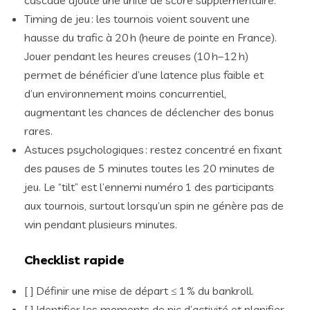
Timing de jeu : les tournois voient souvent une
hausse du trafic à 20 h (heure de pointe en France).
Jouer pendant les heures creuses (10 h–12 h)
permet de bénéficier d’une latence plus faible et
d’un environnement moins concurrentiel,
augmentant les chances de déclencher des bonus
rares.
Astuces psychologiques : restez concentré en fixant
des pauses de 5 minutes toutes les 20 minutes de
jeu. Le “tilt” est l’ennemi numéro 1 des participants
aux tournois, surtout lorsqu’un spin ne génère pas de
win pendant plusieurs minutes.
Checklist rapide
[ ] Définir une mise de départ ≤ 1 % du bankroll.
[ ] Identifier les moments de pic d’activité et planifier