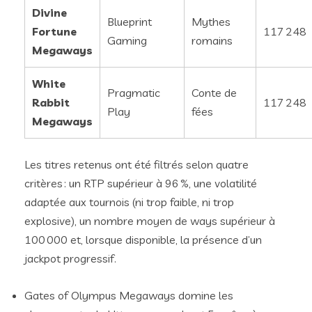
Divine
Blueprint
Mythes
Fortune
117 248
Gaming
romains
Megaways
White
Pragmatic
Conte de
Rabbit
117 248
Play
fées
Megaways
Les titres retenus ont été filtrés selon quatre
critères : un RTP supérieur à 96 %, une volatilité
adaptée aux tournois (ni trop faible, ni trop
explosive), un nombre moyen de ways supérieur à
100 000 et, lorsque disponible, la présence d’un
jackpot progressif.
Gates of Olympus Megaways domine les