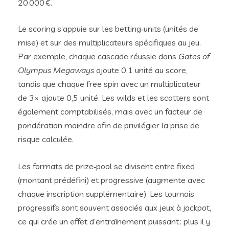
20 000 €.
Le scoring s’appuie sur les betting‑units (unités de
mise) et sur des multiplicateurs spécifiques au jeu.
Par exemple, chaque cascade réussie dans
Gates of
Olympus Megaways
ajoute 0,1 unité au score,
tandis que chaque free spin avec un multiplicateur
de 3× ajoute 0,5 unité. Les wilds et les scatters sont
également comptabilisés, mais avec un facteur de
pondération moindre afin de privilégier la prise de
risque calculée.
Les formats de prize‑pool se divisent entre fixed
(montant prédéfini) et progressive (augmente avec
chaque inscription supplémentaire). Les tournois
progressifs sont souvent associés aux jeux à jackpot,
ce qui crée un effet d’entraînement puissant : plus il y