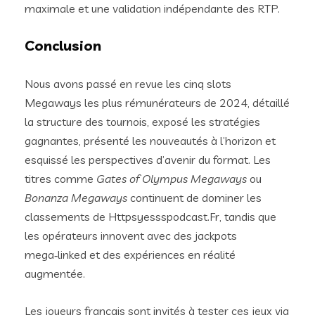
maximale et une validation indépendante des RTP.
Conclusion
Nous avons passé en revue les cinq slots
Megaways les plus rémunérateurs de 2024, détaillé
la structure des tournois, exposé les stratégies
gagnantes, présenté les nouveautés à l’horizon et
esquissé les perspectives d’avenir du format. Les
titres comme
Gates of Olympus Megaways
ou
Bonanza Megaways
continuent de dominer les
classements de Httpsyessspodcast.Fr, tandis que
les opérateurs innovent avec des jackpots
mega‑linked et des expériences en réalité
augmentée.
Les joueurs français sont invités à tester ces jeux via