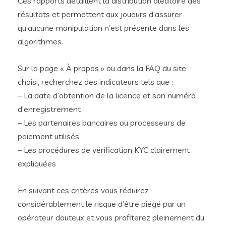
Ces rapports détaillent la distribution aléatoire des
résultats et permettent aux joueurs d’assurer
qu’aucune manipulation n’est présente dans les
algorithmes.
Sur la page « À propos » ou dans la FAQ du site
choisi, recherchez des indicateurs tels que :
– La date d’obtention de la licence et son numéro
d’enregistrement
– Les partenaires bancaires ou processeurs de
paiement utilisés
– Les procédures de vérification KYC clairement
expliquées
En suivant ces critères vous réduirez
considérablement le risque d’être piégé par un
opérateur douteux et vous profiterez pleinement du