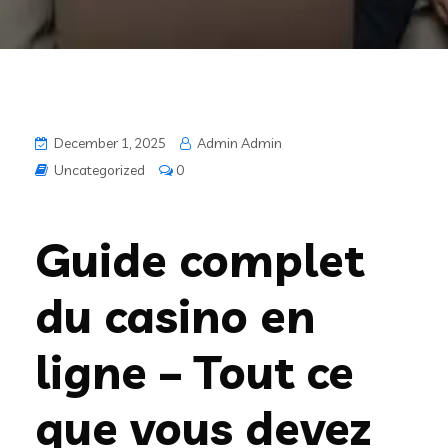
December 1, 2025
Admin Admin
Uncategorized
0
Guide complet
du casino en
ligne – Tout ce
que vous devez