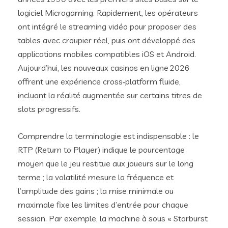
logiciel Microgaming. Rapidement, les opérateurs
ont intégré le streaming vidéo pour proposer des
tables avec croupier réel, puis ont développé des
applications mobiles compatibles iOS et Android.
Aujourd’hui, les nouveaux casinos en ligne 2026
offrent une expérience cross‑platform fluide,
incluant la réalité augmentée sur certains titres de
slots progressifs.
Comprendre la terminologie est indispensable : le
RTP (Return to Player) indique le pourcentage
moyen que le jeu restitue aux joueurs sur le long
terme ; la volatilité mesure la fréquence et
l’amplitude des gains ; la mise minimale ou
maximale fixe les limites d’entrée pour chaque
session. Par exemple, la machine à sous « Starburst