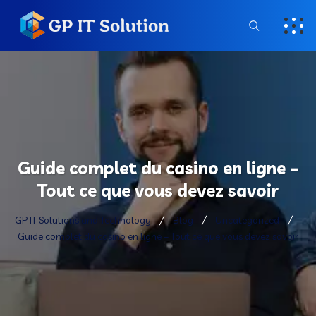
Guide complet du casino en ligne –
Tout ce que vous devez savoir
GP IT Solutions and Technology
Blog
Uncategorized
Guide complet du casino en ligne – Tout ce que vous devez savoir