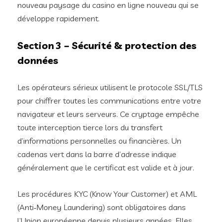
nouveau paysage du casino en ligne nouveau qui se
développe rapidement.
Section 3 – Sécurité & protection des
données
Les opérateurs sérieux utilisent le protocole SSL/TLS
pour chiffrer toutes les communications entre votre
navigateur et leurs serveurs. Ce cryptage empêche
toute interception tierce lors du transfert
d’informations personnelles ou financières. Un
cadenas vert dans la barre d’adresse indique
généralement que le certificat est valide et à jour.
Les procédures KYC (Know Your Customer) et AML
(Anti‑Money Laundering) sont obligatoires dans
l’Union européenne depuis plusieurs années. Elles