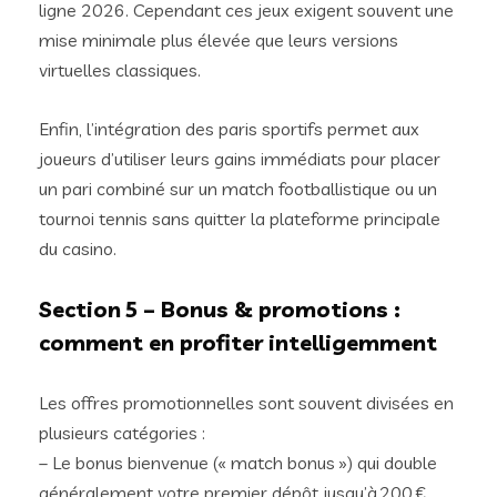
ligne 2026. Cependant ces jeux exigent souvent une
mise minimale plus élevée que leurs versions
virtuelles classiques.
Enfin, l’intégration des paris sportifs permet aux
joueurs d’utiliser leurs gains immédiats pour placer
un pari combiné sur un match footballistique ou un
tournoi tennis sans quitter la plateforme principale
du casino.
Section 5 – Bonus & promotions :
comment en profiter intelligemment
Les offres promotionnelles sont souvent divisées en
plusieurs catégories :
– Le bonus bienvenue (« match bonus ») qui double
généralement votre premier dépôt jusqu’à 200 €