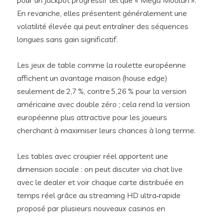
En revanche, elles présentent généralement une
volatilité élevée qui peut entraîner des séquences
longues sans gain significatif.
Les jeux de table comme la roulette européenne
affichent un avantage maison (house edge)
seulement de 2,7 %, contre 5,26 % pour la version
américaine avec double zéro ; cela rend la version
européenne plus attractive pour les joueurs
cherchant à maximiser leurs chances à long terme.
Les tables avec croupier réel apportent une
dimension sociale : on peut discuter via chat live
avec le dealer et voir chaque carte distribuée en
temps réel grâce au streaming HD ultra‑rapide
proposé par plusieurs nouveaux casinos en