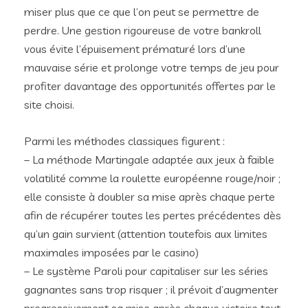
miser plus que ce que l’on peut se permettre de
perdre. Une gestion rigoureuse de votre bankroll
vous évite l’épuisement prématuré lors d’une
mauvaise série et prolonge votre temps de jeu pour
profiter davantage des opportunités offertes par le
site choisi.
Parmi les méthodes classiques figurent :
– La méthode Martingale adaptée aux jeux à faible
volatilité comme la roulette européenne rouge/noir ;
elle consiste à doubler sa mise après chaque perte
afin de récupérer toutes les pertes précédentes dès
qu’un gain survient (attention toutefois aux limites
maximales imposées par le casino)
– Le système Paroli pour capitaliser sur les séries
gagnantes sans trop risquer ; il prévoit d’augmenter
progressivement sa mise après chaque victoire tout