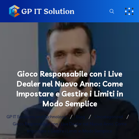
Gioco Responsabile con i Live
Dealer nel Nuovo Anno: Come
Impostare e Gestire i Limiti in
Modo Semplice
GP IT Solutions and Technology
Blog
Uncategorized
Gioco Responsabile con i Live Dealer nel Nuovo Anno: Come
Impostare e Gestire i Limiti in Modo Semplice