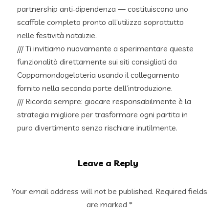
partnership anti‑dipendenza — costituiscono uno
scaffale completo pronto all’utilizzo soprattutto
nelle festività natalizie.
/// Ti invitiamo nuovamente a sperimentare queste
funzionalità direttamente sui siti consigliati da
Coppamondogelateria usando il collegamento
fornito nella seconda parte dell’introduzione.
/// Ricorda sempre: giocare responsabilmente è la
strategia migliore per trasformare ogni partita in
puro divertimento senza rischiare inutilmente.​
Leave a Reply
Your email address will not be published.
Required fields
are marked
*