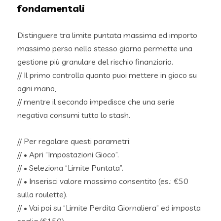
fondamentali
Distinguere tra limite puntata massima ed importo
massimo perso nello stesso giorno permette una
gestione più granulare del rischio finanziario.
// Il primo controlla quanto puoi mettere in gioco su
ogni mano,
// mentre il secondo impedisce che una serie
negativa consumi tutto lo stash.
// Per regolare questi parametri:
// • Apri “Impostazioni Gioco”.
// • Seleziona “Limite Puntata”.
// • Inserisci valore massimo consentito (es.: €50
sulla roulette).
// • Vai poi su “Limite Perdita Giornaliera” ed imposta
soglia (€150).