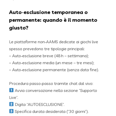
Auto‑esclusione temporanea o
permanente: quando è il momento
giusto?
Le piattaforme non‑AAMS dedicate ai giochi live
spesso prevedono tre tipologie principali:
– Auto‑esclusione breve (48 h – settimana);
– Auto‑esclusione media (un mese – tre mesi);
– Auto‑esclusione permanente (senza data fine).
Procedura passo‑passo tramite chat dal vivo:
Avvia conversazione nella sezione “Supporto
Live”.
Digita “AUTOESCLUSIONE”.
Specifica durata desiderata (“30 giorni”).