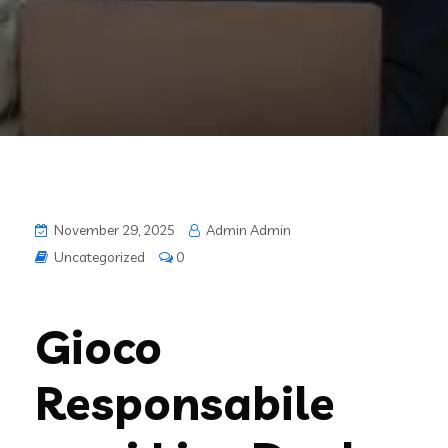
November 29, 2025
Admin Admin
Uncategorized
0
Gioco
Responsabile