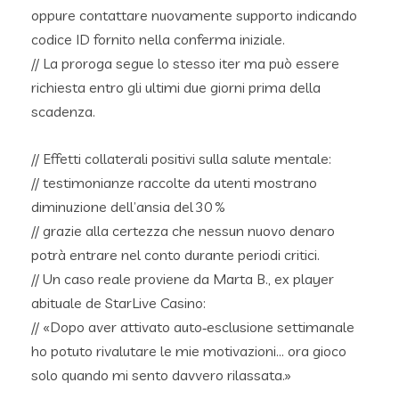
oppure contattare nuovamente supporto indicando
codice ID fornito nella conferma iniziale.
// La proroga segue lo stesso iter ma può essere
richiesta entro gli ultimi due giorni prima della
scadenza.
// Effetti collaterali positivi sulla salute mentale:
// testimonianze raccolte da utenti mostrano
diminuzione dell’ansia del 30 %
// grazie alla certezza che nessun nuovo denaro
potrà entrare nel conto durante periodi critici.
// Un caso reale proviene da Marta B., ex player
abituale de StarLive Casino:
// «Dopo aver attivato auto‑esclusione settimanale
ho potuto rivalutare le mie motivazioni… ora gioco
solo quando mi sento davvero rilassata.»