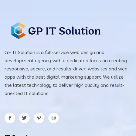
GP IT Solution is a full-service web design and
development agency with a dedicated focus on creating
responsive, secure, and results-driven websites and web
apps with the best digital marketing support. We utilize
the latest technology to deliver high quality and result-
oriented IT solutions.