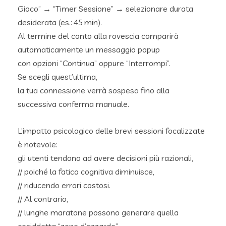
Gioco” → “Timer Sessione” → selezionare durata
desiderata (es.: 45 min).
Al termine del conto alla rovescia comparirà
automaticamente un messaggio popup
con opzioni “Continua” oppure “Interrompi”.
Se scegli quest’ultima,
la tua connessione verrà sospesa fino alla
successiva conferma manuale.
L’impatto psicologico delle brevi sessioni focalizzate
è notevole:
gli utenti tendono ad avere decisioni più razionali,
// poiché la fatica cognitiva diminuisce,
// riducendo errori costosi.
// Al contrario,
// lunghe maratone possono generare quella
cosiddetta “zone d’azzardo”,