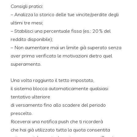
Consigli pratici:
– Analizza lo storico delle tue vincite/perdite degli
ultimi tre mesi;
– Stabilisci una percentuale fissa (es.: 20 % del
reddito disponibile);
– Non aumentare mai un limite già superato senza
aver prima verificato le motivazioni dietro quel
superamento.
Una volta raggiunto il tetto impostato,
il sistema blocca automaticamente qualsiasi
tentativo ulteriore
di versamento fino allo scadere del periodo
prescelto.
Riceverai una notifica push che ti ricorderà
che hai già utilizzato tutta la quota consentita