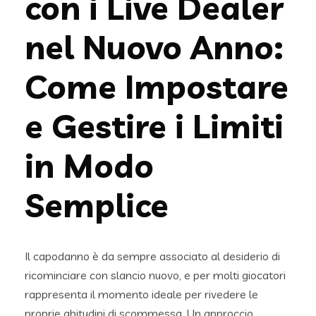
con i Live Dealer
nel Nuovo Anno:
Come Impostare
e Gestire i Limiti
in Modo
Semplice
Il capodanno è da sempre associato al desiderio di
ricominciare con slancio nuovo, e per molti giocatori
rappresenta il momento ideale per rivedere le
proprie abitudini di scommessa. Un approccio