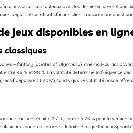
in d’actualiser ces tableaux avec les dernières promotions di
rsion dépôt‑retrait et satisfaction client mesurée par question
 de jeux disponibles en lign
s classiques
variés – fantasy (« Gates of Olympus »), cinéma (« Jurassic Wor
t entre 96 % et 98 %. La volatilité détermine la fréquence des 
ssif dépassant €20 M), tandis qu’une volatilité basse offre des
ntage maison réduit à 2,7 %, contre 5,26 % pour la version amé
e plusieurs variantes comme « Infinite Blackjack » ou « Spanis