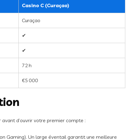
Casino C (Curaçao)
Curaçao
✔︎
✔︎
72 h
€5 000
ation
er avant d’ouvrir votre premier compte :
tion Gaming). Un large éventail garantit une meilleure