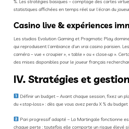
%. Les stratégies basiques – comptage des cartes virtu
statistiques affichées en temps réel sur l’écran du joueu
Casino live & expériences im
Les studios Evolution Gaming et Pragmatic Play dominen
qui reproduisent l’ambiance d’un vrai casino parisien. Les 
caméra – vue « croupier », « table » ou « close‑up ». Cer
des mises disponibles pour le joueur français recherch
IV. Stratégies et gesti
Définir un budget – Avant chaque session, fixez un p
du « stop‑loss » : dès que vous avez perdu X % du budget
Pari progressif adapté – La Martingale fonctionne es
chaque perte ; toutefois elle comporte un risque élevé s