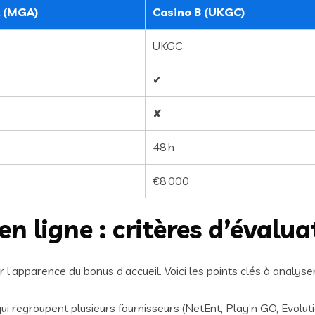
A (MGA)
Casino B (UKGC)
UKGC
✔︎
✘
48 h
€8 000
 en ligne : critères d’évalu
 l’apparence du bonus d’accueil. Voici les points clés à analys
qui regroupent plusieurs fournisseurs (NetEnt, Play’n GO, Evolu