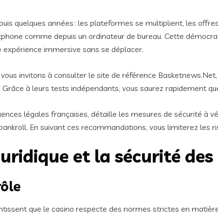
uis quelques années : les plateformes se multiplient, les offre
phone comme depuis un ordinateur de bureau. Cette démocratisat
ne expérience immersive sans se déplacer.
 vous invitons à consulter le site de référence Basketnews.Net
nt. Grâce à leurs tests indépendants, vous saurez rapidement qu
exigences légales françaises, détaille les mesures de sécurité à 
nkroll. En suivant ces recommandations, vous limiterez les ris
uridique et la sécurité des
rôle
ntissent que le casino respecte des normes strictes en matièr