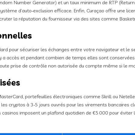
Random Number Generator) et un taux minimum de RTP (Return
système d’auto‑exclusion efficace. Enfin, Curaçao offre une lice
scruter la réputation du fournisseur via des sites comme Baske
onnelles
ard pour sécuriser les échanges entre votre navigateur et le ser
 a accès et pendant combien de temps elles sont conservées. L
 toute prise de contrôle non autorisée du compte même si le 
isées
MasterCard, portefeuilles électroniques comme Skrill ou Netelle
les cryptos à 3‑5 jours ouvrés pour les virements bancaires cla
casinos imposent un plafond quotidien de €5 000 pour éviter l