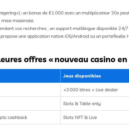
(« wagering ») ; un bonus de €1 000 avec un multiplicateur 30x 
s mise maximale.
 pendant vos recherches ; un support multilingue disponible 24/7
 propose une application native iOS/Android ou un portefeuille 
eures offres « nouveau casino en 
Jeux disponibles
+3 000 titres + Live dealer
Slots & Table only
pto cashback
Slots NFT & Live