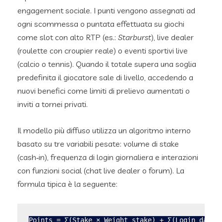
engagement sociale. I punti vengono assegnati ad
ogni scommessa o puntata effettuata su giochi
come slot con alto RTP (es.:
Starburst
), live dealer
(roulette con croupier reale) o eventi sportivi live
(calcio o tennis). Quando il totale supera una soglia
predefinita il giocatore sale di livello, accedendo a
nuovi benefici come limiti di prelievo aumentati o
inviti a tornei privati.
Il modello più diffuso utilizza un algoritmo interno
basato su tre variabili pesate: volume di stake
(cash‑in), frequenza di login giornaliera e interazioni
con funzioni social (chat live dealer o forum). La
formula tipica è la seguente: