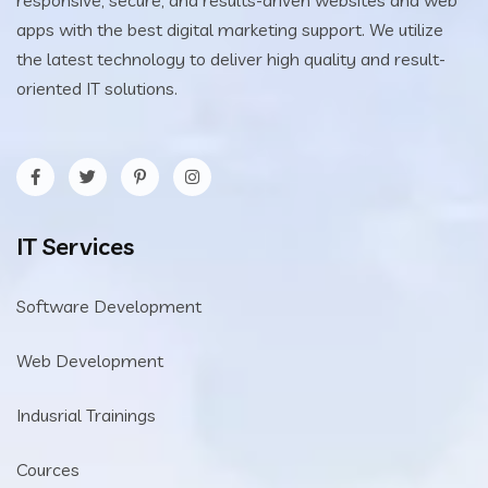
apps with the best digital marketing support. We utilize
the latest technology to deliver high quality and result-
oriented IT solutions.
IT Services
Software Development
Web Development
Indusrial Trainings
Cources