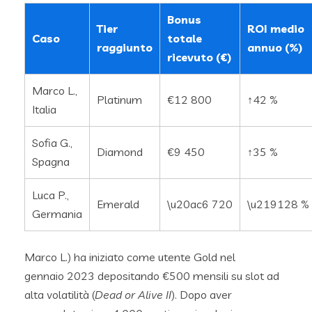
Bonus
Tier
ROI medio
Caso
totale
raggiunto
annuo (%)
ricevuto (€)
Marco L.,
Platinum
€12 800
↑42 %
Italia
Sofia G.,
Diamond
€9 450
↑35 %
Spagna
Luca P.,
Emerald
\u20ac6 720
\u219128 %
Germania
Marco L.) ha iniziato come utente Gold nel
gennaio 2023 depositando €500 mensili su slot ad
alta volatilità (
Dead or Alive II
). Dopo aver