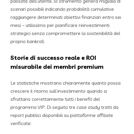
passate dell’utente, lo strumento genera migliaia di
scenari possibili indicando probabilità cumulative
raggiungere determinati obiettivi finanziari entro sei
mesi – utilissimo per pianificare reinvestimenti
strategici senza compromettere la sostenibilità del
proprio bankroll.
Storie di successo reale e ROI
misurabile dei membri premium
Le statistiche mostrano chiaramente quanto possa
crescere il ritorno sull’investimento quando si
sfruttano correttamente tutti i benefit del
programma VIP. Di seguito tre case study tratti da
report pubblici disponibili su piattaforme affiliate
verificate: