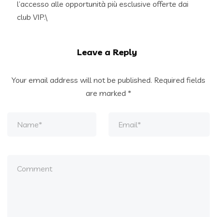
l’accesso alle opportunità più esclusive offerte dai
club VIP.\
Leave a Reply
Your email address will not be published.
Required fields
are marked
*