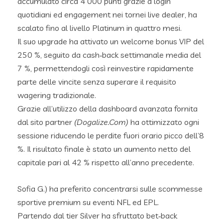
accumulato circa 4 000 punti grazie a login
quotidiani ed engagement nei tornei live dealer, ha
scalato fino al livello Platinum in quattro mesi.
Il suo upgrade ha attivato un welcome bonus VIP del
250 %, seguito da cash‑back settimanale media del
7 %, permettendogli così reinvestire rapidamente
parte delle vincite senza superare il requisito
wagering tradizionale.
Grazie all’utilizzo della dashboard avanzata fornita
dal sito partner
(Dogalize.Com)
ha ottimizzato ogni
sessione riducendo le perdite fuori orario picco dell’8
%. Il risultato finale è stato un aumento netto del
capitale pari al 42 % rispetto all’anno precedente.
Sofia G.) ha preferito concentrarsi sulle scommesse
sportive premium su eventi NFL ed EPL.
Partendo dal tier Silver ha sfruttato bet‑back