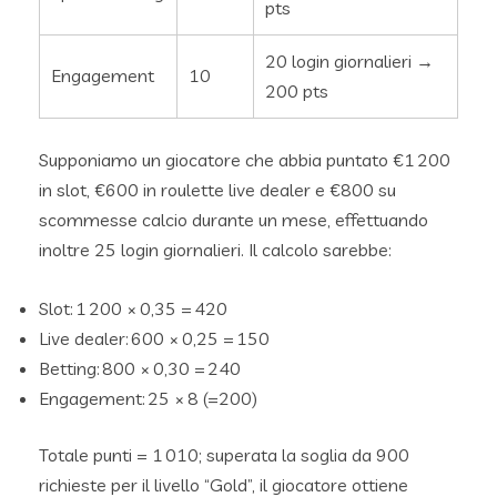
pts
20 login giornalieri →
Engagement
10
200 pts
Supponiamo un giocatore che abbia puntato €1 200
in slot, €600 in roulette live dealer e €800 su
scommesse calcio durante un mese, effettuando
inoltre 25 login giornalieri. Il calcolo sarebbe:
Slot: 1 200 × 0,35 = 420
Live dealer: 600 × 0,25 = 150
Betting: 800 × 0,30 = 240
Engagement: 25 × 8 (=200)
Totale punti = 1 010; superata la soglia da 900
richieste per il livello “Gold”, il giocatore ottiene