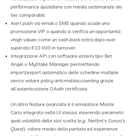
performance quotidiane con media settimanale dei
tier comparabili.
Alert push via email o SMS quando scade una
promozione VIP o quando si verifica un’opportunità
«high value» come un cash‑back extra dopo aver
superato €10 000 in turnover.
Integrazione API con software esterni tipo Bet
Angel o MyStake Manager permettendo
import/export automatico delle schedine multiple
senza violare policy anti‑multiaccounting grazie
all’autenticazione OAuth certificata.
Un’altra feature avanzata è il simulatore Monte
Carlo integrato nella UI stessa; inserendo parametri
quali volatilità della slot scelta (
e.g.
, NetEnt’s
Gonzo’s
Quest
), valore medio della puntata ed esperienze