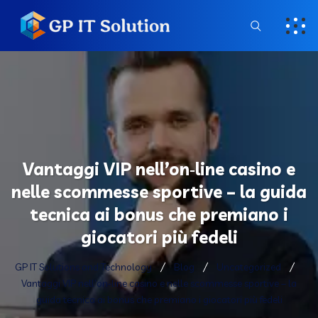
Vantaggi VIP nell’on‑line casino e
nelle scommesse sportive – la guida
tecnica ai bonus che premiano i
giocatori più fedeli
GP IT Solutions and Technology
Blog
Uncategorized
Vantaggi VIP nell’on‑line casino e nelle scommesse sportive – la
guida tecnica ai bonus che premiano i giocatori più fedeli