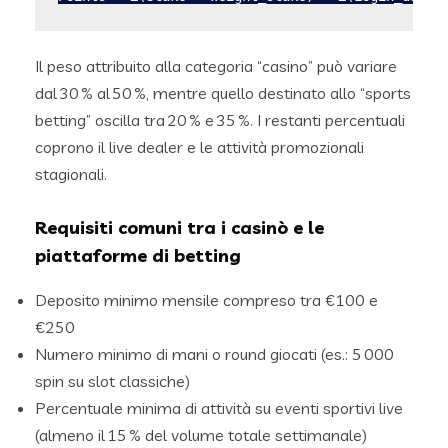
Il peso attribuito alla categoria “casino” può variare
dal 30 % al 50 %, mentre quello destinato allo “sports
betting” oscilla tra 20 % e 35 %. I restanti percentuali
coprono il live dealer e le attività promozionali
stagionali.
Requisiti comuni tra i casinò e le
piattaforme di betting
Deposito minimo mensile compreso tra €100 e
€250
Numero minimo di mani o round giocati (es.: 5 000
spin su slot classiche)
Percentuale minima di attività su eventi sportivi live
(almeno il 15 % del volume totale settimanale)