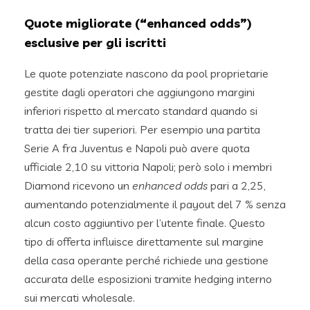
Quote migliorate (“enhanced odds”)
esclusive per gli iscritti
Le quote potenziate nascono da pool proprietarie
gestite dagli operatori che aggiungono margini
inferiori rispetto al mercato standard quando si
tratta dei tier superiori. Per esempio una partita
Serie A fra Juventus e Napoli può avere quota
ufficiale 2,10 su vittoria Napoli; però solo i membri
Diamond ricevono un
enhanced odds
pari a 2,25,
aumentando potenzialmente il payout del 7 % senza
alcun costo aggiuntivo per l’utente finale. Questo
tipo di offerta influisce direttamente sul margine
della casa operante perché richiede una gestione
accurata delle esposizioni tramite hedging interno
sui mercati wholesale.