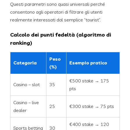
Questi parametri sono quasi universali perché
consentono agli operatori di filtrare gli utenti
realmente interessati dal semplice “tourist”.
Calcolo dei punti fedeltà (algoritmo di
ranking)
Peso
Categoria
Esempio pratico
(%)
€500 stake → 175
Casino – slot
35
pts
Casino – live
25
€300 stake → 75 pts
dealer
€400 stake → 120
Sports betting
30