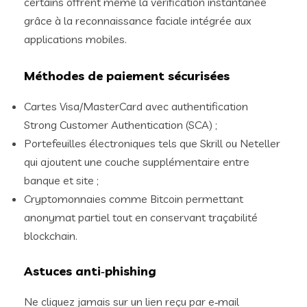
certains offrent même la vérification instantanée
grâce à la reconnaissance faciale intégrée aux
applications mobiles.
Méthodes de paiement sécurisées
Cartes Visa/MasterCard avec authentification
Strong Customer Authentication (SCA) ;
Portefeuilles électroniques tels que Skrill ou Neteller
qui ajoutent une couche supplémentaire entre
banque et site ;
Cryptomonnaies comme Bitcoin permettant
anonymat partiel tout en conservant traçabilité
blockchain.
Astuces anti‑phishing
Ne cliquez jamais sur un lien reçu par e‑mail