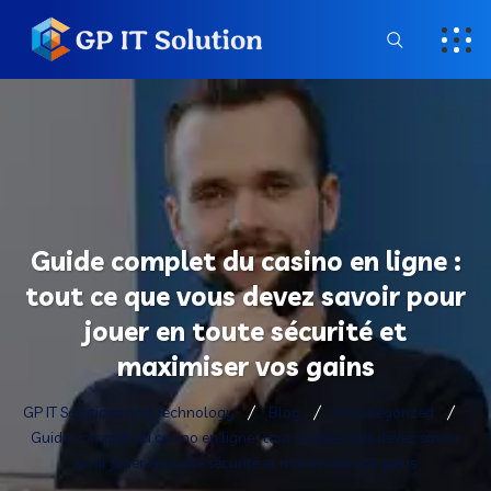
Guide complet du casino en ligne :
tout ce que vous devez savoir pour
jouer en toute sécurité et
maximiser vos gains
GP IT Solutions and Technology
Blog
Uncategorized
Guide complet du casino en ligne : tout ce que vous devez savoir
pour jouer en toute sécurité et maximiser vos gains