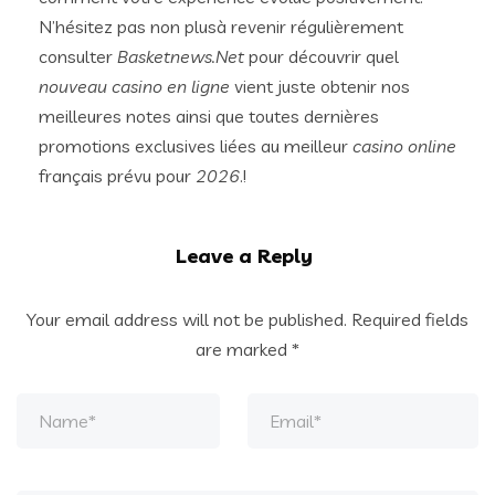
N’hésitez pas non plusà revenir régulièrement
consulter
Basketnews.Net
pour découvrir quel
nouveau casino en ligne
vient juste obtenir nos
meilleures notes ainsi que toutes dernières
promotions exclusives liées au meilleur
casino online
français prévu pour
2026
.!
Leave a Reply
Your email address will not be published.
Required fields
are marked
*