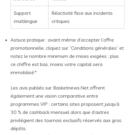
Support
Réactivité face aux incidents
multilingue
critiques
Astuce pratique : avant même d’accepter l’offre
promotionnelle, cliquez sur “Conditions générales” et
notez le nombre minimum de mises exigées ; plus
ce chiffre est bas, moins votre capital sera
immobilisé.*
Les avis publiés sur Basketnews.Net offrent
également une vision comparative entre
programmes VIP : certains sites proposent jusqu’à
30 % de cashback mensuel alors que d’autres
privilégient des tournois exclusifs réservés aux gros
dépôts.