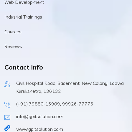
Web Development
Indusrial Trainings
Cources
Reviews
Contact Info
Civil Hospital Road, Basement, New Colony, Ladwa,
Kurukshetra, 136132
(+91) 79880-15909, 99926-77776
info@gpitsolution.com
www.gpitsolution.com