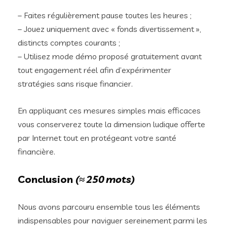
– Faites régulièrement pause toutes les heures ;
– Jouez uniquement avec « fonds divertissement »,
distincts comptes courants ;
– Utilisez mode démo proposé gratuitement avant
tout engagement réel afin d’expérimenter
stratégies sans risque financier.
En appliquant ces mesures simples mais efficaces
vous conserverez toute la dimension ludique offerte
par Internet tout en protégeant votre santé
financière.
Conclusion
(≈ 250 mots)
Nous avons parcouru ensemble tous les éléments
indispensables pour naviguer sereinement parmi les