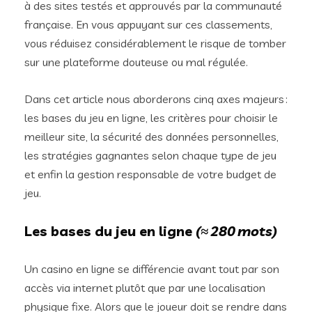
à des sites testés et approuvés par la communauté
française. En vous appuyant sur ces classements,
vous réduisez considérablement le risque de tomber
sur une plateforme douteuse ou mal régulée.
Dans cet article nous aborderons cinq axes majeurs :
les bases du jeu en ligne, les critères pour choisir le
meilleur site, la sécurité des données personnelles,
les stratégies gagnantes selon chaque type de jeu
et enfin la gestion responsable de votre budget de
jeu.
Les bases du jeu en ligne
(≈ 280 mots)
Un casino en ligne se différencie avant tout par son
accès via internet plutôt que par une localisation
physique fixe. Alors que le joueur doit se rendre dans