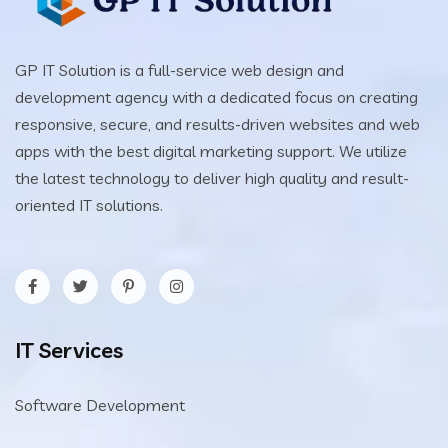
GP IT Solution is a full-service web design and
development agency with a dedicated focus on creating
responsive, secure, and results-driven websites and web
apps with the best digital marketing support. We utilize
the latest technology to deliver high quality and result-
oriented IT solutions.
IT Services
Software Development