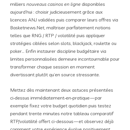
milliers
nouveau​s casinos en ligne
disponibles
aujourd’hui : choisir judicieusement grâce aux
licences ANJ validées puis comparer leurs offres via
Basketnews.Net, maîtriser parfaitement notions
telles que RNG / RTP / volatilité puis appliquer
stratégies ciblées selon slots, blackjack, roulette ou
poker… Enfin instaurer discipline budgétaire via
limites personnalisées demeure incontournable pour
transformer chaque session en moment
divertissant plutôt qu’en source stressante.
Mettez dès maintenant deux astuces présentées
ci‑dessus immédiatement‐en‐pratique — par
exemple fixez votre budget quotidien puis testez
pendant trente minutes notre tableau comparatif
RTP/volatilité offert ci-dessous — et observez déjà
comment votre expérience évolue positivement.​