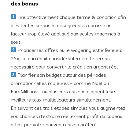
des bonus
Lire attentivement chaque terme & condition afin
d’éviter les surprises désagréables comme un
facteur trop élevé appliqué aux seules machines à
sous.
Prioriser les offres où le wagering est inférieur à
25x, ce qui réduit considérablement le temps
nécessaire pour convertir le crédit en argent réel.
Planifier son budget autour des périodes
promotionnelles majeures – comme Noël ou
EuroMillions – où plusieurs casinos alignent leurs
meilleurs taux multiplicateurs simultanément.
En suivant ces trois étapes simples vous augmentez
vos chances d’extraire réellement profit du cadeau
offert par votre nouveau casino préféré.