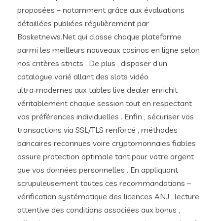
proposées – notamment grâce aux évaluations
détaillées publiées régulièrement par
Basketnews.Net qui classe chaque plateforme
parmi les meilleurs nouveaux casinos en ligne selon
nos critères stricts . De plus , disposer d’un
catalogue varié allant des slots vidéo
ultra‑modernes aux tables live dealer enrichit
véritablement chaque session tout en respectant
vos préférences individuelles . Enfin , sécuriser vos
transactions via SSL/TLS renforcé , méthodes
bancaires reconnues voire cryptomonnaies fiables
assure protection optimale tant pour votre argent
que vos données personnelles . En appliquant
scrupuleusement toutes ces recommandations –
vérification systématique des licences ANJ , lecture
attentive des conditions associées aux bonus ,