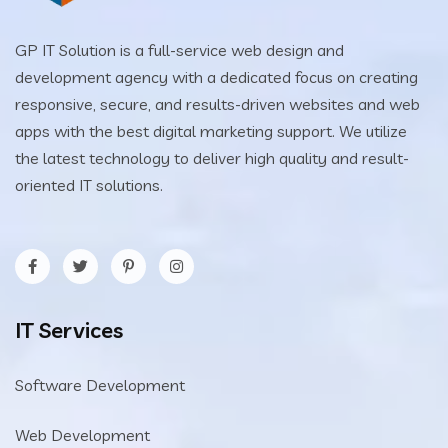
GP IT Solution is a full-service web design and
development agency with a dedicated focus on creating
responsive, secure, and results-driven websites and web
apps with the best digital marketing support. We utilize
the latest technology to deliver high quality and result-
oriented IT solutions.
IT Services
Software Development
Web Development