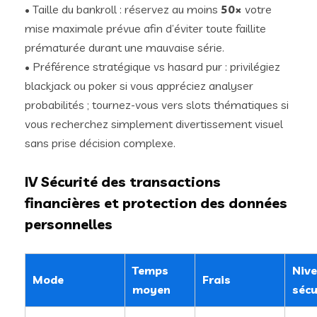
• Taille du bankroll : réservez au moins
50×
votre
mise maximale prévue afin d’éviter toute faillite
prématurée durant une mauvaise série.
• Préférence stratégique vs hasard pur : privilégiez
blackjack ou poker si vous appréciez analyser
probabilités ; tournez-vous vers slots thématiques si
vous recherchez simplement divertissement visuel
sans prise décision complexe.
IV Sécurité des transactions
financières et protection des données
personnelles
Temps
Nive
Mode
Frais
moyen
sécu