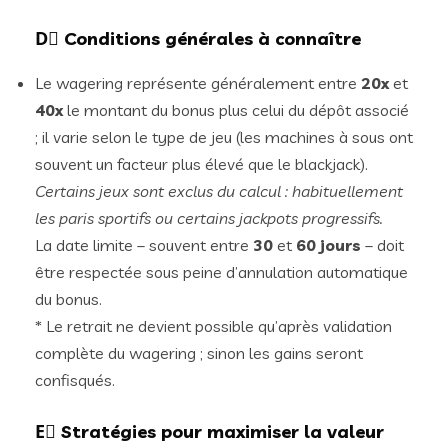
D️⃣ Conditions générales à connaître
Le wagering représente généralement entre
20x
et
40x
le montant du bonus plus celui du dépôt associé
; il varie selon le type de jeu (les machines à sous ont
souvent un facteur plus élevé que le blackjack).
Certains jeux sont exclus du calcul : habituellement
les paris sportifs ou certains jackpots progressifs.
La date limite – souvent entre
30
et
60 jours
– doit
être respectée sous peine d’annulation automatique
du bonus.
* Le retrait ne devient possible qu’après validation
complète du wagering ; sinon les gains seront
confisqués.
E️⃣ Stratégies pour maximiser la valeur