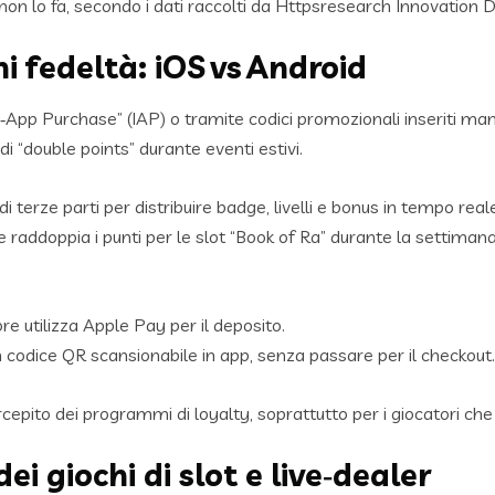
 non lo fa, secondo i dati raccolti da Httpsresearch Innovation 
i fedeltà: iOS vs Android
“In‑App Purchase” (IAP) o tramite codici promozionali inseriti m
 “double points” durante eventi estivi.
 di terze parti per distribuire badge, livelli e bonus in tempo re
addoppia i punti per le slot “Book of Ra” durante la settimana 
ore utilizza Apple Pay per il deposito.
n codice QR scansionabile in app, senza passare per il checkout.
epito dei programmi di loyalty, soprattutto per i giocatori che 
ei giochi di slot e live‑dealer