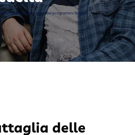
ttaforme estive e il potere dei programmi fedeltà
attaglia delle