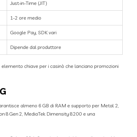
Just‑in‑Time (JIT)
1‑2 ore medio
Google Pay, SDK vari
Dipende dal produttore
n elemento chiave per i casinò che lanciano promozioni
5G
) garantisce almeno 6 GB di RAM e supporto per Metal 2,
agon 8 Gen 2, MediaTek Dimensity 8200 e una