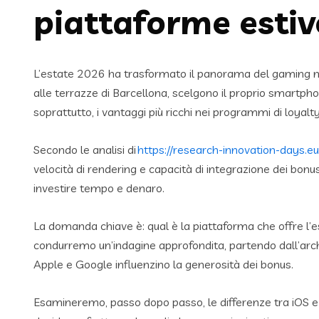
piattaforme estiv
L’estate 2026 ha trasformato il panorama del gaming mobile 
alle terrazze di Barcellona, scelgono il proprio smartph
soprattutto, i vantaggi più ricchi nei programmi di loyalty
Secondo le analisi di
https://research-innovation-days.eu
velocità di rendering e capacità di integrazione dei bonus
investire tempo e denaro.
La domanda chiave è: qual è la piattaforma che offre l’e
condurremo un’indagine approfondita, partendo dall’archi
Apple e Google influenzino la generosità dei bonus.
Esamineremo, passo dopo passo, le differenze tra iOS e A