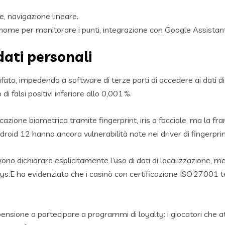
le, navigazione lineare.
 home per monitorare i punti, integrazione con Google Assistant
dati personali
rafato, impedendo a software di terze parti di accedere ai dati 
 falsi positivi inferiore allo 0,001 %.
icazione biometrica tramite fingerprint, iris o facciale, ma la f
roid 12 hanno ancora vulnerabilità note nei driver di fingerprin
ono dichiarare esplicitamente l’uso di dati di localizzazione, m
E ha evidenziato che i casinò con certificazione ISO 27001 tend
sione a partecipare a programmi di loyalty: i giocatori che at