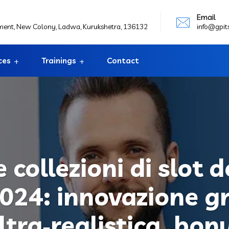
Email
ement, New Colony, Ladwa, Kurukshetra, 136132
info@gpit
ces
Trainings
Contact
 collezioni di slot d
2024: innovazione gr
ltra‑realistica, bon