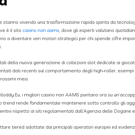
ea
 stanno vivendo una trasformazione rapida spinta da tecnologie 
ve è il sito
casino non aams
, dove gli esperti valutano quotidi
 a diventare veri motori strategici per chi spende cifre importan
.
 della nuova generazione di collezioni slot dedicate ai giocatori
ntati dati recenti sul comportamento degli high‑roller, esempi c
prossimi mesi.
lloddy.Eu, i migliori casino non AAMS puntano ora su un’accop
uesto trend rende fondamentale mantenere sotto controllo gli a
ivi rispetto ai siti regolamentati dall’Agenzia delle Dogane e 
ure tiered adottate dai principali operatori europei ed evidenz