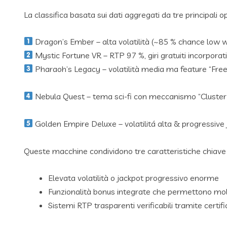
La classifica basata sui dati aggregati da tre principali op
Dragon’s Ember – alta volatilità (~85 % chance low wi
Mystic Fortune VR – RTP 97 %, giri gratuiti incorporati 
Pharaoh’s Legacy – volatilità media ma feature “Free S
Nebula Quest – tema sci-fi con meccanismo “Cluste
Golden Empire Deluxe – volatilitá alta &​ progressive 
Queste macchine condividono tre caratteristiche chiave 
Elevata volatilità o jackpot progressivo enorme
Funzionalità bonus integrate che permettono moltip
Sistemi RTP trasparenti verificabili tramite certifi