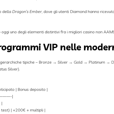
o della
Dragon’s Ember
, dove gli utenti Diamond hanno ricev
i uno degli elementi distintivi fra i migliori casino non AAM
 programmi VIP nelle mode
 gerarchiche tipiche – Bronze → Silver → Gold → Platinum → Dia
us Silver).
nticipato | Bonus deposito |
——-|
 |
a test) | +200€ + multipli |