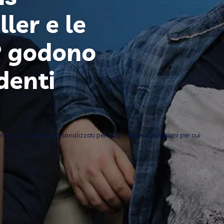
ller e le
IP godono
denti
ealistica, bonus personalizzati per i high‑roller e le ragioni per cui