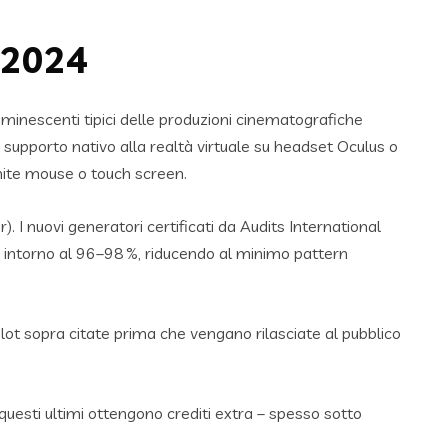
l 2024
 luminescenti tipici delle produzioni cinematografiche
supporto nativo alla realtà virtuale su headset Oculus o
mite mouse o touch screen.
 I nuovi generatori certificati da Audits International
 intorno al 96–98 %, riducendo al minimo pattern
slot sopra citate prima che vengano rilasciate al pubblico
 questi ultimi ottengono crediti extra – spesso sotto