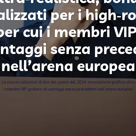
izzati per i high‑ro
per cui i membri V
antaggi senza prece
nell’arena europea
Le nuove collezioni di slot dei casinò del 2024: innovazione grafica ultra‑r
i membri VIP godono di vantaggi senza precedenti nell’arena europea