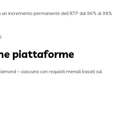
uto un incremento permanente dell’RTP dal 96% al 98%
S.
rne piattaforme
mond – ciascuna con requisiti mensili basati sul