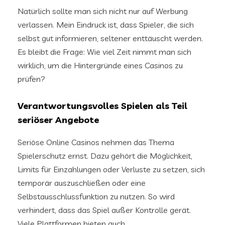
Natürlich sollte man sich nicht nur auf Werbung
verlassen. Mein Eindruck ist, dass Spieler, die sich
selbst gut informieren, seltener enttäuscht werden.
Es bleibt die Frage: Wie viel Zeit nimmt man sich
wirklich, um die Hintergründe eines Casinos zu
prüfen?
Verantwortungsvolles Spielen als Teil
seriöser Angebote
Seriöse Online Casinos nehmen das Thema
Spielerschutz ernst. Dazu gehört die Möglichkeit,
Limits für Einzahlungen oder Verluste zu setzen, sich
temporär auszuschließen oder eine
Selbstausschlussfunktion zu nutzen. So wird
verhindert, dass das Spiel außer Kontrolle gerät.
Viele Plattformen bieten auch