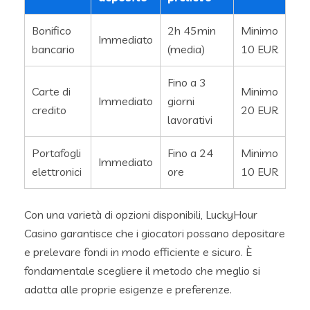
Bonifico
2h 45min
Minimo
Immediato
bancario
(media)
10 EUR
Fino a 3
Carte di
Minimo
Immediato
giorni
credito
20 EUR
lavorativi
Portafogli
Fino a 24
Minimo
Immediato
elettronici
ore
10 EUR
Con una varietà di opzioni disponibili, LuckyHour
Casino garantisce che i giocatori possano depositare
e prelevare fondi in modo efficiente e sicuro. È
fondamentale scegliere il metodo che meglio si
adatta alle proprie esigenze e preferenze.