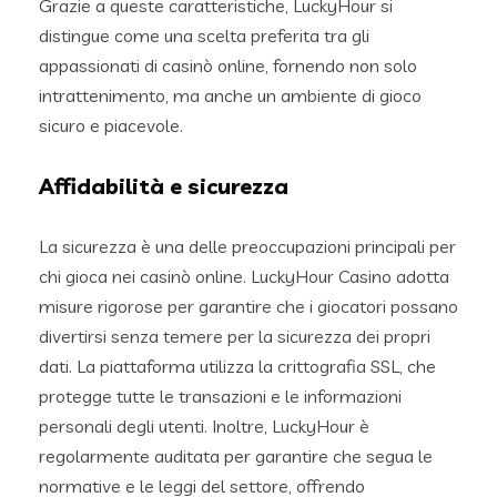
Grazie a queste caratteristiche, LuckyHour si
distingue come una scelta preferita tra gli
appassionati di casinò online, fornendo non solo
intrattenimento, ma anche un ambiente di gioco
sicuro e piacevole.
Affidabilità e sicurezza
La sicurezza è una delle preoccupazioni principali per
chi gioca nei casinò online. LuckyHour Casino adotta
misure rigorose per garantire che i giocatori possano
divertirsi senza temere per la sicurezza dei propri
dati. La piattaforma utilizza la crittografia SSL, che
protegge tutte le transazioni e le informazioni
personali degli utenti. Inoltre, LuckyHour è
regolarmente auditata per garantire che segua le
normative e le leggi del settore, offrendo