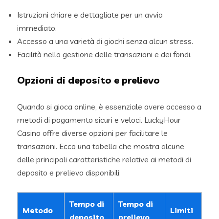
Istruzioni chiare e dettagliate per un avvio
immediato.
Accesso a una varietà di giochi senza alcun stress.
Facilità nella gestione delle transazioni e dei fondi.
Opzioni di deposito e prelievo
Quando si gioca online, è essenziale avere accesso a
metodi di pagamento sicuri e veloci. LuckyHour
Casino offre diverse opzioni per facilitare le
transazioni. Ecco una tabella che mostra alcune
delle principali caratteristiche relative ai metodi di
deposito e prelievo disponibili:
Tempo di
Tempo di
Metodo
Limiti
deposito
prelievo