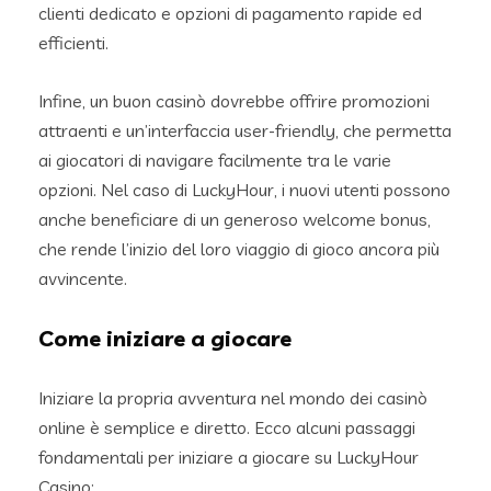
clienti dedicato e opzioni di pagamento rapide ed
efficienti.
Infine, un buon casinò dovrebbe offrire promozioni
attraenti e un’interfaccia user-friendly, che permetta
ai giocatori di navigare facilmente tra le varie
opzioni. Nel caso di LuckyHour, i nuovi utenti possono
anche beneficiare di un generoso welcome bonus,
che rende l’inizio del loro viaggio di gioco ancora più
avvincente.
Come iniziare a giocare
Iniziare la propria avventura nel mondo dei casinò
online è semplice e diretto. Ecco alcuni passaggi
fondamentali per iniziare a giocare su LuckyHour
Casino: