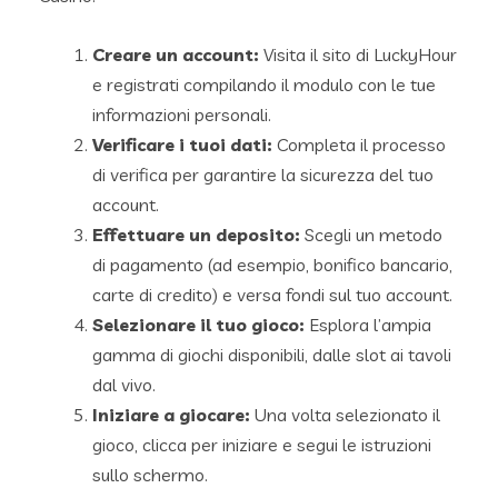
Creare un account:
Visita il sito di LuckyHour
e registrati compilando il modulo con le tue
informazioni personali.
Verificare i tuoi dati:
Completa il processo
di verifica per garantire la sicurezza del tuo
account.
Effettuare un deposito:
Scegli un metodo
di pagamento (ad esempio, bonifico bancario,
carte di credito) e versa fondi sul tuo account.
Selezionare il tuo gioco:
Esplora l’ampia
gamma di giochi disponibili, dalle slot ai tavoli
dal vivo.
Iniziare a giocare:
Una volta selezionato il
gioco, clicca per iniziare e segui le istruzioni
sullo schermo.