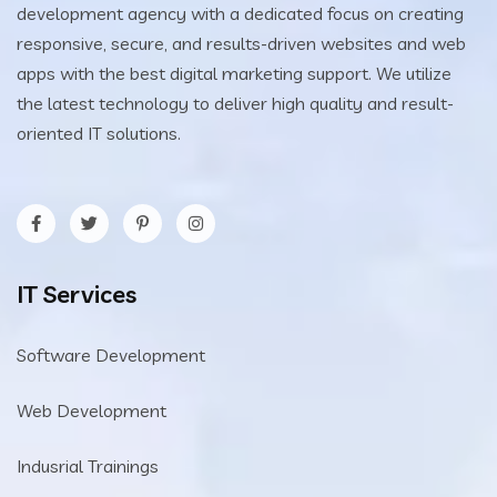
development agency with a dedicated focus on creating
responsive, secure, and results-driven websites and web
apps with the best digital marketing support. We utilize
the latest technology to deliver high quality and result-
oriented IT solutions.
IT Services
Software Development
Web Development
Indusrial Trainings