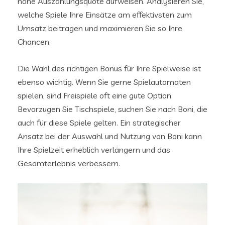
hohe Auszahlungsquote aufweisen. Analysieren Sie,
welche Spiele Ihre Einsätze am effektivsten zum
Umsatz beitragen und maximieren Sie so Ihre
Chancen.
Die Wahl des richtigen Bonus für Ihre Spielweise ist
ebenso wichtig. Wenn Sie gerne Spielautomaten
spielen, sind Freispiele oft eine gute Option.
Bevorzugen Sie Tischspiele, suchen Sie nach Boni, die
auch für diese Spiele gelten. Ein strategischer
Ansatz bei der Auswahl und Nutzung von Boni kann
Ihre Spielzeit erheblich verlängern und das
Gesamterlebnis verbessern.