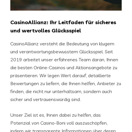
CasinoAllianz: Ihr Leitfaden für sicheres
und wertvolles Glücksspiel
CasinoAllianz versteht die Bedeutung von klugem
und verantwortungsbewusstem Glücksspiel. Seit
2019 arbeitet unser erfahrenes Team daran, Ihnen
die besten Online-Casinos und Aktionsangebote zu
präsentieren. Wir legen Wert darauf, detaillierte
Bewertungen zu liefern, die Ihnen helfen, Anbieter zu
finden, die nicht nur unterhaltsam, sondern auch
sicher und vertrauenswürdig sind.
Unser Ziel ist es, Ihnen dabei zu helfen, das
Potenzial von Casino-Boni voll auszuschöpfen,
indem wir transparente Informationen über deren