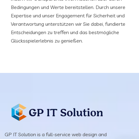
Bedingungen und Werte bereitstellen. Durch unsere
Expertise und unser Engagement für Sicherheit und
Verantwortung unterstützen wir Sie dabei, fundierte
Entscheidungen zu treffen und das bestmögliche
Glücksspielerlebnis zu genießen.
GP IT Solution is a full-service web design and