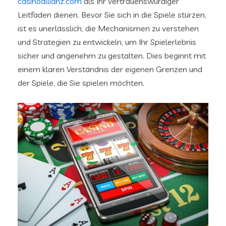
casinoallianz.com
als Ihr vertrauenswürdiger
Leitfaden dienen. Bevor Sie sich in die Spiele stürzen,
ist es unerlässlich, die Mechanismen zu verstehen
und Strategien zu entwickeln, um Ihr Spielerlebnis
sicher und angenehm zu gestalten. Dies beginnt mit
einem klaren Verständnis der eigenen Grenzen und
der Spiele, die Sie spielen möchten.