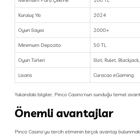
Kuruluş Yılı
2024
Oyun Sayısı
2000+
Minimum Depozito
50 TL
Oyun Türleri
Slot, Rulet, Blackjac
Lisans
Curacao eGaming
Yukarıdaki bilgiler, Pinco Casino’nun sunduğu temel avanta
Önemli avantajlar
Pinco Casino’yu tercih etmenin birçok avantajı bulunmakt