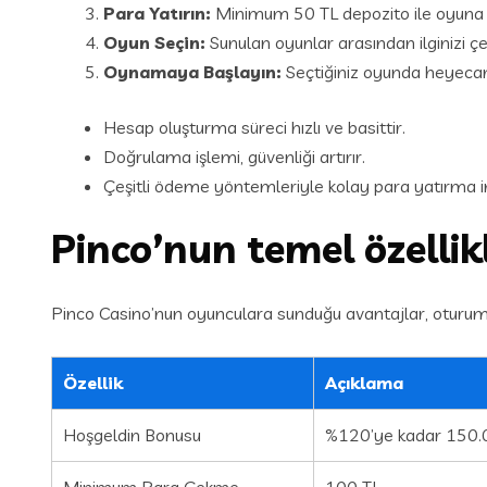
Para Yatırın:
Minimum 50 TL depozito ile oyuna baş
Oyun Seçin:
Sunulan oyunlar arasından ilginizi çeke
Oynamaya Başlayın:
Seçtiğiniz oyunda heyecan 
Hesap oluşturma süreci hızlı ve basittir.
Doğrulama işlemi, güvenliği artırır.
Çeşitli ödeme yöntemleriyle kolay para yatırma i
Pinco’nun temel özellikl
Pinco Casino’nun oyunculara sunduğu avantajlar, oturum 
Özellik
Açıklama
Hoşgeldin Bonusu
%120’ye kadar 150.0
Minimum Para Çekme
100 TL