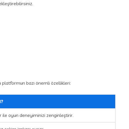
eştirebilirsiniz.
latformun bazı önemli özellikleri:
i?
 ile oyun deneyiminizi zenginleştirir.
uz çekim imkanı sunar.