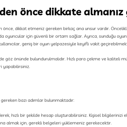
n önce dikkate almanız 
e, dikkat etmeniz gereken birkaç ana unsur vardır. Öncelikle,
oyuncular için güvenli bir ortam sağlar. Ayrıca, sunduğu oyun çeş
anıcılar, geniş bir oyun yelpazesiyle keyifli vakit geçirebilmekt
 göz önünde bulundurulmalıdır. Hızlı para çekme ve kaliteli müş
 yapabilirsiniz.
 gereken bazı adımlar bulunmaktadır:
k, hızlı bir şekilde hesap oluşturabilirsiniz. Kişisel bilgilerinizi e
na almak için, gerekli belgeleri yüklemeniz gerekecektir.