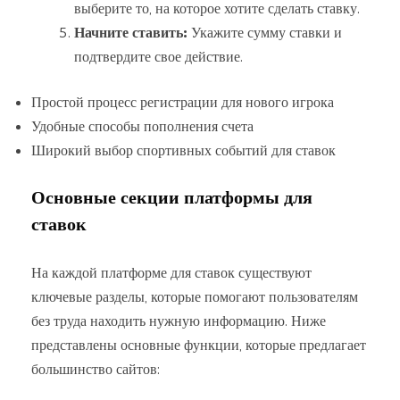
выберите то, на которое хотите сделать ставку.
Начните ставить:
Укажите сумму ставки и
подтвердите свое действие.
Простой процесс регистрации для нового игрока
Удобные способы пополнения счета
Широкий выбор спортивных событий для ставок
Основные секции платформы для
ставок
На каждой платформе для ставок существуют
ключевые разделы, которые помогают пользователям
без труда находить нужную информацию. Ниже
представлены основные функции, которые предлагает
большинство сайтов: