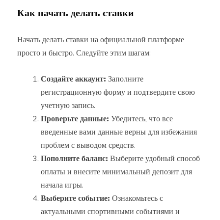
Как начать делать ставки
Начать делать ставки на официальной платформе
просто и быстро. Следуйте этим шагам:
Создайте аккаунт:
Заполните
регистрационную форму и подтвердите свою
учетную запись.
Проверьте данные:
Убедитесь, что все
введенные вами данные верны для избежания
проблем с выводом средств.
Пополните баланс:
Выберите удобный способ
оплаты и внесите минимальный депозит для
начала игры.
Выберите событие:
Ознакомьтесь с
актуальными спортивными событиями и