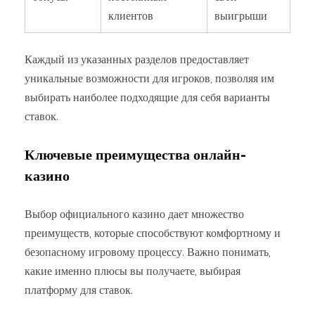
клиентов
выигрыши
Каждый из указанных разделов предоставляет
уникальные возможности для игроков, позволяя им
выбирать наиболее подходящие для себя варианты
ставок.
Ключевые преимущества онлайн-
казино
Выбор официального казино дает множество
преимуществ, которые способствуют комфортному и
безопасному игровому процессу. Важно понимать,
какие именно плюсы вы получаете, выбирая
платформу для ставок.