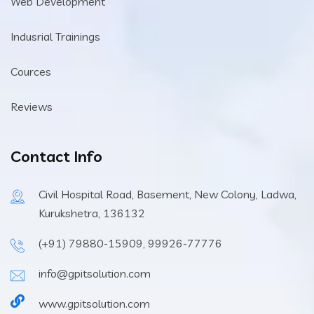
Web Development
Indusrial Trainings
Cources
Reviews
Contact Info
Civil Hospital Road, Basement, New Colony, Ladwa,
Kurukshetra, 136132
(+91) 79880-15909, 99926-77776
info@gpitsolution.com
www.gpitsolution.com