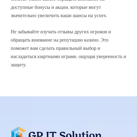
доступные бонусы и акции, которые могут
значительно увеличить ваши шансы на успех.
Не забывайте изучать отзывы других игроков и
обращать внимание на репутацию казино. Это
поможет вам сделать правильный выбор и
насладиться азартными играми, ощущая уверенность и
защиту.