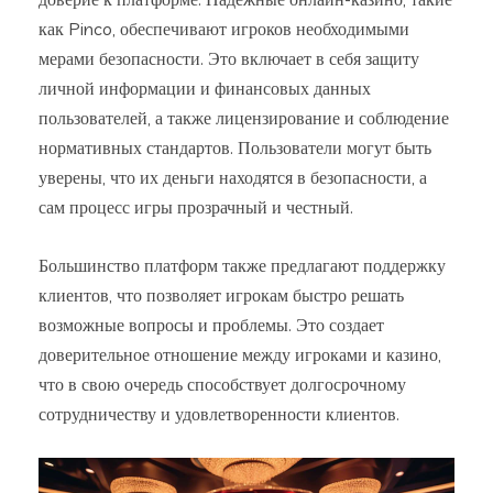
как Pinco, обеспечивают игроков необходимыми
мерами безопасности. Это включает в себя защиту
личной информации и финансовых данных
пользователей, а также лицензирование и соблюдение
нормативных стандартов. Пользователи могут быть
уверены, что их деньги находятся в безопасности, а
сам процесс игры прозрачный и честный.
Большинство платформ также предлагают поддержку
клиентов, что позволяет игрокам быстро решать
возможные вопросы и проблемы. Это создает
доверительное отношение между игроками и казино,
что в свою очередь способствует долгосрочному
сотрудничеству и удовлетворенности клиентов.