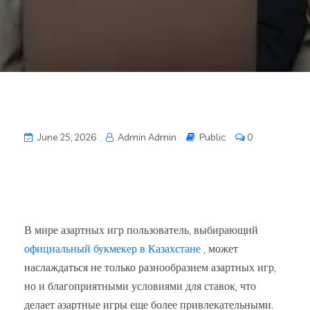
June 25, 2026
Admin Admin
Public
0
В мире азартных игр пользователь, выбирающий
официальный букмекер в Казахстане
, может
наслаждаться не только разнообразием азартных игр,
но и благоприятными условиями для ставок, что
делает азартные игры еще более привлекательными.