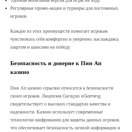
Удобная мобильная версия для игры на ходу.
Регулярные промо-акции и турниры для постоянных
игроков.
Каждое из этих преимуществ помогает игрокам
чувствовать себя комфортно и уверенно, наслаждаясь
азартом и шансами на победу.
Безопасность и доверие к Пин Ап
казино
Пин Ап казино серьезно относится к безопасности
своих игроков. Лицензия Curaçao eGaming
свидетельствует о высоких стандартах качества и
надежности. Казино использует современные
технологии шифрования для защиты данных игроков,
что обеспечивает безопасность личной информации и