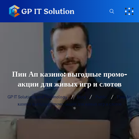
Пин Ап казино: выгодные промо-
акции для живых игр и слотов
GP IT Solutions and Technology
Blog
Public
Пин Ап
казино: выгодные промо-акции для живых игр и слотов