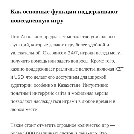
Как основные функции поддерживают
повседневную игру
Пин Ап казино предлагает множество уникальных
функций, которые делают игру более удобной и
увлекательной. С сервисом 24/7, игроки всегда могут
получить помощь или задать вопросы. Кроме того,
казино поддерживает различные валюты, включая KZT
и USD, что делает его доступным для широкой
аудитории, особенно в Казахстане. Интуитивно
понятный интерфейс сайта и мобильная версия
позволяют наслаждаться играми в любое время и в
любом месте.
Также стоит отметить огромное количество игр —
более 5000 различных слотов и лайв-игр. Это