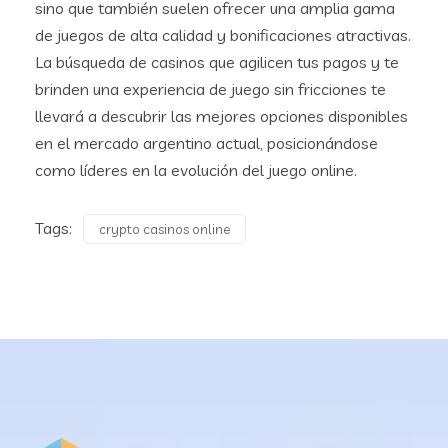
sino que también suelen ofrecer una amplia gama
de juegos de alta calidad y bonificaciones atractivas.
La búsqueda de casinos que agilicen tus pagos y te
brinden una experiencia de juego sin fricciones te
llevará a descubrir las mejores opciones disponibles
en el mercado argentino actual, posicionándose
como líderes en la evolución del juego online.
Tags:
crypto casinos online