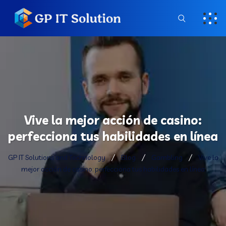
Vive la mejor acción de casino:
perfecciona tus habilidades en línea
GP IT Solutions and Technology
Blog
Gambling
Vive la
mejor acción de casino: perfecciona tus habilidades en línea