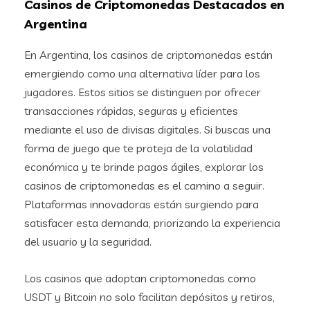
Casinos de Criptomonedas Destacados en
Argentina
En Argentina, los casinos de criptomonedas están
emergiendo como una alternativa líder para los
jugadores. Estos sitios se distinguen por ofrecer
transacciones rápidas, seguras y eficientes
mediante el uso de divisas digitales. Si buscas una
forma de juego que te proteja de la volatilidad
económica y te brinde pagos ágiles, explorar los
casinos de criptomonedas es el camino a seguir.
Plataformas innovadoras están surgiendo para
satisfacer esta demanda, priorizando la experiencia
del usuario y la seguridad.
Los casinos que adoptan criptomonedas como
USDT y Bitcoin no solo facilitan depósitos y retiros,