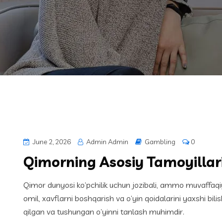
June 2, 2026
Admin Admin
Gambling
0
Qimorning Asosiy Tamoyillari
Qimor dunyosi ko’pchilik uchun jozibali, ammo muvaffaqiy
omil, xavflarni boshqarish va o’yin qoidalarini yaxshi bili
qilgan va tushungan o’yinni tanlash muhimdir.