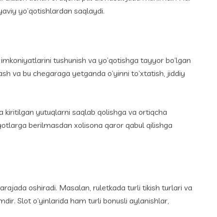
yaviy yo’qotishlardan saqlaydi.
 imkoniyatlarini tushunish va yo’qotishga tayyor bo’lgan
ash va bu chegaraga yetganda o’yinni to’xtatish, jiddiy
 kiritilgan yutuqlarni saqlab qolishga va ortiqcha
iyotlarga berilmasdan xolisona qaror qabul qilishga
rajada oshiradi. Masalan, ruletkada turli tikish turlari va
mdir. Slot o’yinlarida ham turli bonusli aylanishlar,