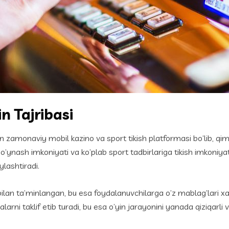
n Tajribasi
 zamonaviy mobil kazino va sport tikish platformasi bo’lib, qim
 bilan o’ynash imkoniyati va ko’plab sport tadbirlariga tikish imkon
lashtiradi.
 bilan ta’minlangan, bu esa foydalanuvchilarga o’z mablag’lari xa
i taklif etib turadi, bu esa o’yin jarayonini yanada qiziqarli va 