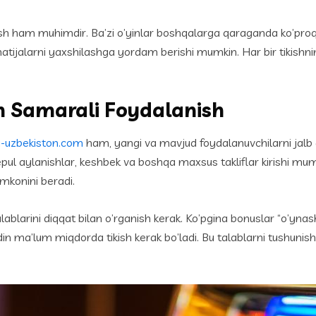
sh ham muhimdir. Ba’zi o’yinlar boshqalarga qaraganda ko’proq uy
tijalarni yaxshilashga yordam berishi mumkin. Har bir tikishnin
n Samarali Foydalanish
ri-uzbekiston.com
ham, yangi va mavjud foydalanuvchilarni jalb qi
, bepul aylanishlar, keshbek va boshqa maxsus takliflar kirishi 
imkonini beradi.
lablarini diqqat bilan o’rganish kerak. Ko’pgina bonuslar “o’ynas
ldin ma’lum miqdorda tikish kerak bo’ladi. Bu talablarni tushuni