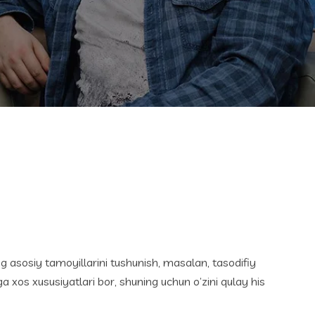
g asosiy tamoyillarini tushunish, masalan, tasodifiy
ga xos xususiyatlari bor, shuning uchun o’zini qulay his