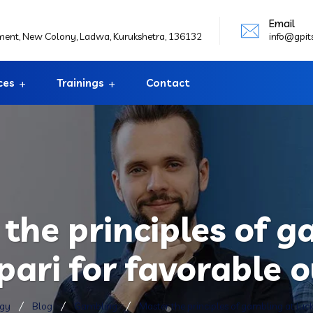
Email
ement, New Colony, Ladwa, Kurukshetra, 136132
info@gpit
ces
Trainings
Contact
the principles of 
pari for favorable
ogy
Blog
Gambling
Master the principles of gambling at luc