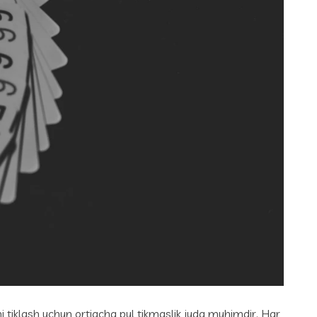
ni tiklash uchun ortiqcha pul tikmaslik juda muhimdir. Har