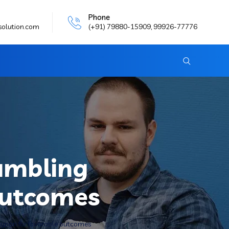
Phone
solution.com
(+91) 79880-15909, 99926-77776
gambling
 outcomes
kypari for favorable outcomes