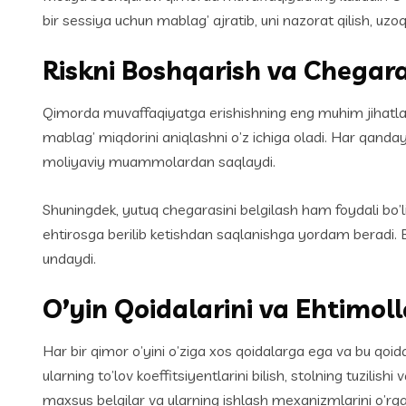
bir sessiya uchun mablag’ ajratib, uni nazorat qilish, uz
Riskni Boshqarish va Chegara
Qimorda muvaffaqiyatga erishishning eng muhim jihatlarid
mablag’ miqdorini aniqlashni o’z ichiga oladi. Har qanday
moliyaviy muammolardan saqlaydi.
Shuningdek, yutuq chegarasini belgilash ham foydali bo’li
ehtirosga berilib ketishdan saqlanishga yordam beradi. B
undaydi.
O’yin Qoidalarini va Ehtimol
Har bir qimor o’yini o’ziga xos qoidalarga ega va bu qoidal
ularning to’lov koeffitsiyentlarini bilish, stolning tuzili
maxsus belgilar va ularning ishlash mexanizmlarini o’rga