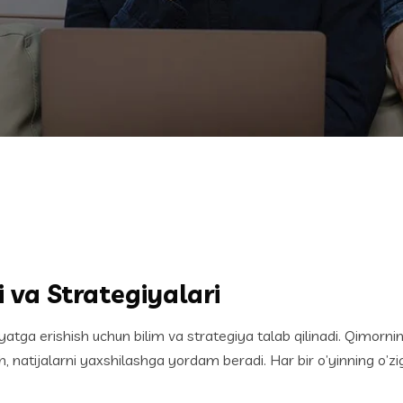
 va Strategiyalari
atga erishish uchun bilim va strategiya talab qilinadi. Qimornin
sh, natijalarni yaxshilashga yordam beradi. Har bir o’yinning o’zi