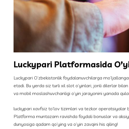
Luckypari Platformasida O’yi
Luckypari O’zbekistonlik foydalanuvchilarga mo’ljallangan
etadi. Bu yerda siz turli xil slot o’yinlari, jonli dilerlar
va mobil moslashuvchanligi o’yin jarayonini yanada qulay
luckypari xavfsiz to’lov tizimlari va tezkor operatsiyalar
Platforma muntazam ravishda foydali bonuslar va aksiyalarn
dunyosiga qadam qo’ying va o’yin zavqini his qiling!