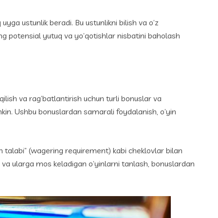
ga ustunlik beradi. Bu ustunlikni bilish va o’z
g potensial yutuq va yo’qotishlar nisbatini baholash
lish va rag’batlantirish uchun turli bonuslar va
mumkin. Ushbu bonuslardan samarali foydalanish, o’yin
h talabi” (wagering requirement) kabi cheklovlar bilan
sh va ularga mos keladigan o’yinlarni tanlash, bonuslardan