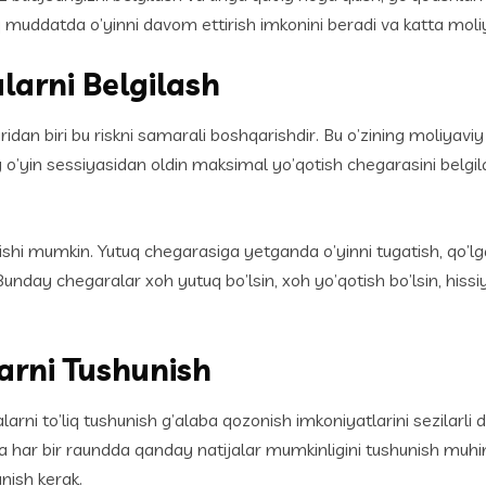
oq muddatda o’yinni davom ettirish imkonini beradi va katta moli
larni Belgilash
an biri bu riskni samarali boshqarishdir. Bu o’zining moliyaviy
 o’yin sessiyasidan oldin maksimal yo’qotish chegarasini belgil
shi mumkin. Yutuq chegarasiga yetganda o’yinni tugatish, qo’lga
unday chegaralar xoh yutuq bo’lsin, xoh yo’qotish bo’lsin, hiss
larni Tushunish
arni to’liq tushunish g’alaba qozonish imkoniyatlarini sezilarli da
shi va har bir raundda qanday natijalar mumkinligini tushunish muhi
nish kerak.