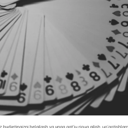
budjetingizni belgilash va unga qat’iy rioya qilish, yo’qotishlar