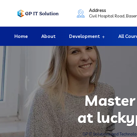
Address
Civil Hospital Road, Bas
Home
About
Development
All Cour
Master 
at lucky
GP IT Solutions and Technol