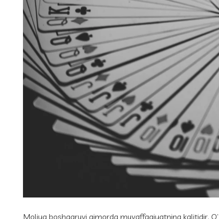
Moliya boshqaruvi qimorda muvaffaqiyatning kalitidir. O’z 