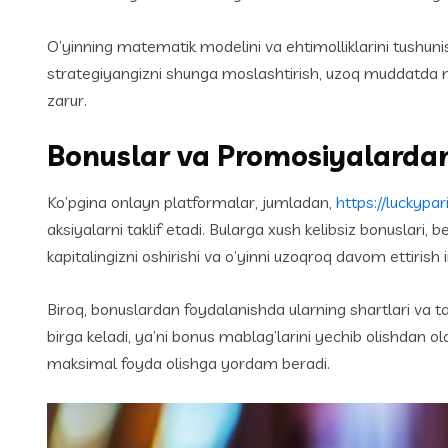
O’yinning matematik modelini va ehtimolliklarini tushuni
strategiyangizni shunga moslashtirish, uzoq muddatda na
zarur.
Bonuslar va Promosiyalarda
Ko’pgina onlayn platformalar, jumladan,
https://luckypa
aksiyalarni taklif etadi. Bularga xush kelibsiz bonuslari
kapitalingizni oshirishi va o’yinni uzoqroq davom ettirish 
Biroq, bonuslardan foydalanishda ularning shartlari va ta
birga keladi, ya’ni bonus mablag’larini yechib olishdan o
maksimal foyda olishga yordam beradi.