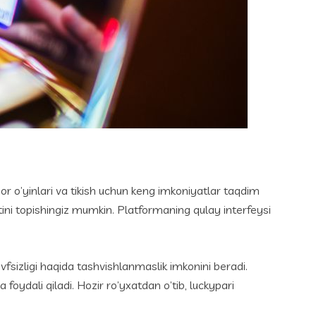
or o’yinlari va tikish uchun keng imkoniyatlar taqdim
iyatini topishingiz mumkin. Platformaning qulay interfeysi
vfsizligi haqida tashvishlanmaslik imkonini beradi.
foydali qiladi. Hozir ro’yxatdan o’tib, luckypari