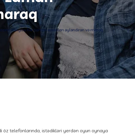
 maraq
azino dünyası hər zaman insanları əyləndirən və maraq
di öz telefonlarında, istədikləri yerdən oyun oynaya