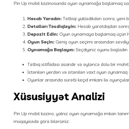
Pin Up mobil kazinosunda oyun oynamağa başlamaq sadədir
Hesab Yaradın:
Tətbiqi yüklədikdən sonra, yeni bi
Detalları Təsdiqləyin:
Hesab yaratdıqdan sonra,
Depozit Edin:
Oyun oynamaya başlamaq üçün hesa
Oyun Seçin:
Geniş oyun seçimi arasından sevdiyi
Oynamağa Başlayın:
Seçdiyiniz oyunu başladın 
Tətbiq istifadəsi asandır və əyləncə dolu bir mühit
İstənilən yerdən və istənilən vaxt oyun oynamaq i
Oyunlar arasında sürətli keçid imkanı ilə oyunçular
Xüsusiyyət Analizi
Pin Up mobil kazino, yalnız oyun oynamağa imkan tanımır,
müqayisədə görə bilərsiniz: