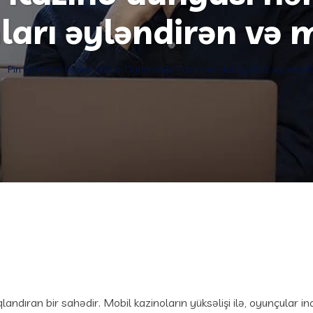
ları əyləndirən və
Pin Up mobil kazino tətbiqi Oynamağa hazır məhdudiyyətsiz əyləncə K
dıran bir sahədir. Mobil kazinoların yüksəlişi ilə, oyunçular in