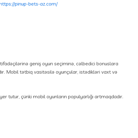
https://pinup-bets-az.com/
stifadəçilərinə geniş oyun seçiminə, cəlbedici bonuslara
. Mobil tətbiq vasitəsilə oyunçular, istədikləri vaxt və
r tutur, çünki mobil oyunların populyarlığı artmaqdadır.