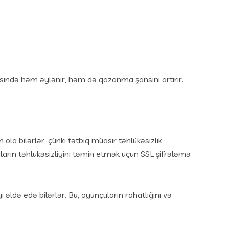
əsində həm əylənir, həm də qazanma şansını artırır.
ola bilərlər, çünki tətbiq müasir təhlükəsizlik
ların təhlükəsizliyini təmin etmək üçün SSL şifrələmə
 əldə edə bilərlər. Bu, oyunçuların rahatlığını və