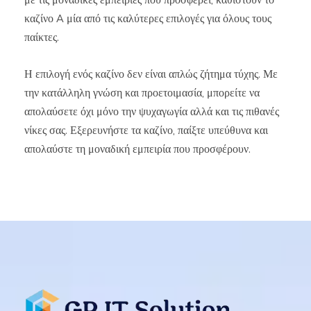
καζίνο A μία από τις καλύτερες επιλογές για όλους τους
παίκτες.
Η επιλογή ενός καζίνο δεν είναι απλώς ζήτημα τύχης. Με
την κατάλληλη γνώση και προετοιμασία, μπορείτε να
απολαύσετε όχι μόνο την ψυχαγωγία αλλά και τις πιθανές
νίκες σας. Εξερευνήστε τα καζίνο, παίξτε υπεύθυνα και
απολαύστε τη μοναδική εμπειρία που προσφέρουν.