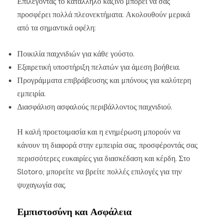
Επιλέγοντας το κατάλληλο καζίνο μπορεί να σας
προσφέρει πολλά πλεονεκτήματα. Ακολουθούν μερικά
από τα σημαντικά οφέλη:
Ποικιλία παιχνιδιών για κάθε γούστο.
Εξαιρετική υποστήριξη πελατών για άμεση βοήθεια.
Προγράμματα επιβράβευσης και μπόνους για καλύτερη
εμπειρία.
Διασφάλιση ασφαλούς περιβάλλοντος παιχνιδιού.
Η καλή προετοιμασία και η ενημέρωση μπορούν να
κάνουν τη διαφορά στην εμπειρία σας, προσφέροντάς σας
περισσότερες ευκαιρίες για διασκέδαση και κέρδη. Στο
Slotoro, μπορείτε να βρείτε πολλές επιλογές για την
ψυχαγωγία σας.
Εμπιστοσύνη και Ασφάλεια