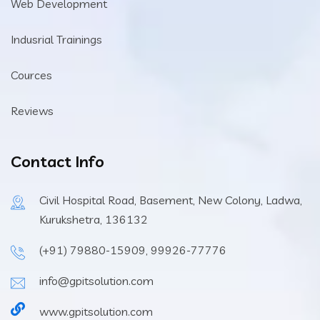
Web Development
Indusrial Trainings
Cources
Reviews
Contact Info
Civil Hospital Road, Basement, New Colony, Ladwa,
Kurukshetra, 136132
(+91) 79880-15909, 99926-77776
info@gpitsolution.com
www.gpitsolution.com