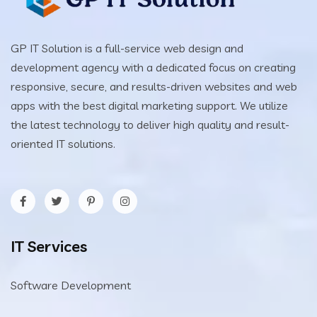
GP IT Solution is a full-service web design and
development agency with a dedicated focus on creating
responsive, secure, and results-driven websites and web
apps with the best digital marketing support. We utilize
the latest technology to deliver high quality and result-
oriented IT solutions.
IT Services
Software Development