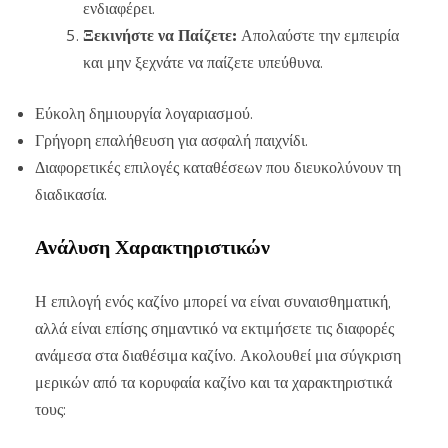
ενδιαφέρει.
Ξεκινήστε να Παίζετε:
Απολαύστε την εμπειρία
και μην ξεχνάτε να παίζετε υπεύθυνα.
Εύκολη δημιουργία λογαριασμού.
Γρήγορη επαλήθευση για ασφαλή παιχνίδι.
Διαφορετικές επιλογές καταθέσεων που διευκολύνουν τη
διαδικασία.
Ανάλυση Χαρακτηριστικών
Η επιλογή ενός καζίνο μπορεί να είναι συναισθηματική,
αλλά είναι επίσης σημαντικό να εκτιμήσετε τις διαφορές
ανάμεσα στα διαθέσιμα καζίνο. Ακολουθεί μια σύγκριση
μερικών από τα κορυφαία καζίνο και τα χαρακτηριστικά
τους: