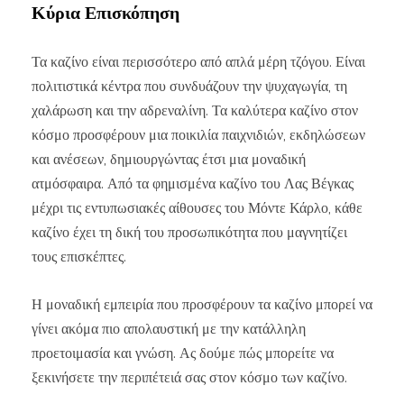
Κύρια Επισκόπηση
Τα καζίνο είναι περισσότερο από απλά μέρη τζόγου. Είναι
πολιτιστικά κέντρα που συνδυάζουν την ψυχαγωγία, τη
χαλάρωση και την αδρεναλίνη. Τα καλύτερα καζίνο στον
κόσμο προσφέρουν μια ποικιλία παιχνιδιών, εκδηλώσεων
και ανέσεων, δημιουργώντας έτσι μια μοναδική
ατμόσφαιρα. Από τα φημισμένα καζίνο του Λας Βέγκας
μέχρι τις εντυπωσιακές αίθουσες του Μόντε Κάρλο, κάθε
καζίνο έχει τη δική του προσωπικότητα που μαγνητίζει
τους επισκέπτες.
Η μοναδική εμπειρία που προσφέρουν τα καζίνο μπορεί να
γίνει ακόμα πιο απολαυστική με την κατάλληλη
προετοιμασία και γνώση. Ας δούμε πώς μπορείτε να
ξεκινήσετε την περιπέτειά σας στον κόσμο των καζίνο.