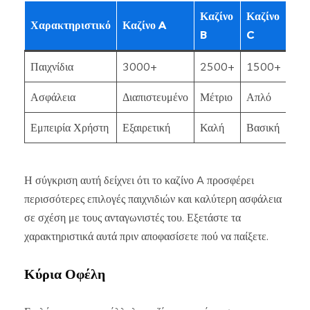
Καζίνο
Καζίνο
Χαρακτηριστικό
Καζίνο A
B
C
Παιχνίδια
3000+
2500+
1500+
Ασφάλεια
Διαπιστευμένο
Μέτριο
Απλό
Εμπειρία Χρήστη
Εξαιρετική
Καλή
Βασική
Η σύγκριση αυτή δείχνει ότι το καζίνο A προσφέρει
περισσότερες επιλογές παιχνιδιών και καλύτερη ασφάλεια
σε σχέση με τους ανταγωνιστές του. Εξετάστε τα
χαρακτηριστικά αυτά πριν αποφασίσετε πού να παίξετε.
Κύρια Οφέλη