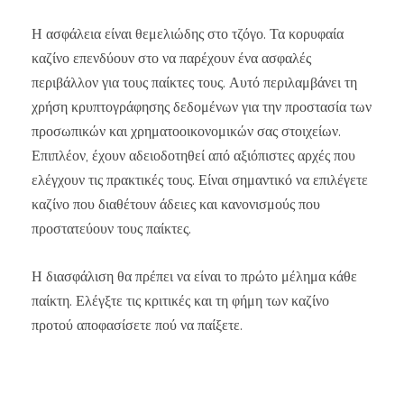
Η ασφάλεια είναι θεμελιώδης στο τζόγο. Τα κορυφαία
καζίνο επενδύουν στο να παρέχουν ένα ασφαλές
περιβάλλον για τους παίκτες τους. Αυτό περιλαμβάνει τη
χρήση κρυπτογράφησης δεδομένων για την προστασία των
προσωπικών και χρηματοοικονομικών σας στοιχείων.
Επιπλέον, έχουν αδειοδοτηθεί από αξιόπιστες αρχές που
ελέγχουν τις πρακτικές τους. Είναι σημαντικό να επιλέγετε
καζίνο που διαθέτουν άδειες και κανονισμούς που
προστατεύουν τους παίκτες.
Η διασφάλιση θα πρέπει να είναι το πρώτο μέλημα κάθε
παίκτη. Ελέγξτε τις κριτικές και τη φήμη των καζίνο
προτού αποφασίσετε πού να παίξετε.