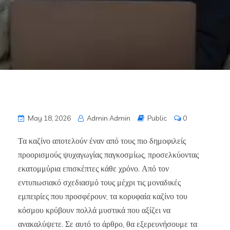
May 18, 2026
Admin Admin
Public
0
Τα καζίνο αποτελούν έναν από τους πιο δημοφιλείς
προορισμούς ψυχαγωγίας παγκοσμίως, προσελκύοντας
εκατομμύρια επισκέπτες κάθε χρόνο. Από τον
εντυπωσιακό σχεδιασμό τους μέχρι τις μοναδικές
εμπειρίες που προσφέρουν, τα κορυφαία καζίνο του
κόσμου κρύβουν πολλά μυστικά που αξίζει να
ανακαλύψετε. Σε αυτό το άρθρο, θα εξερευνήσουμε τα